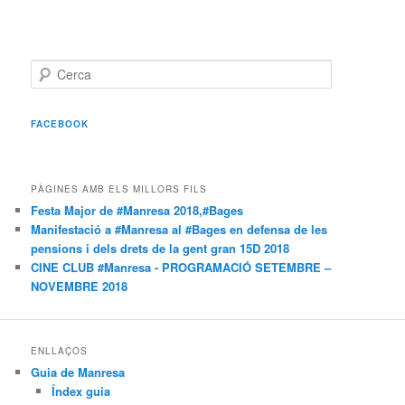
C
e
r
c
FACEBOOK
a
PÀGINES AMB ELS MILLORS FILS
Festa Major de #Manresa 2018,#Bages
Manifestació a #Manresa al #Bages en defensa de les
pensions i dels drets de la gent gran 15D 2018
CINE CLUB #Manresa - PROGRAMACIÓ SETEMBRE –
NOVEMBRE 2018
ENLLAÇOS
Guia de Manresa
Índex guia