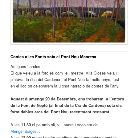
Contes a les Fonts sota el Pont Nou Manresa
Amigues i amics,
El que veieu a la foto és com el mestre Vila Closes veia i
pintava la riba del Cardener i el Pont Nou fa molts anys, just
en el lloc on celebrarem la última narració de contes de l’any.
Aquest diumenge 20 de Desembre, ens trobarem a l’entorn
de la Font de Neptú (al final de la Cra de Cardona) sota els
formidables arcs del Pont Nou recentment restaurat.
A les
11,30
el pa amb oli, vi i sucre i xocolata de
Mengembages
. .
A les
12.00
grans i petits gaudirem de la narració de contes