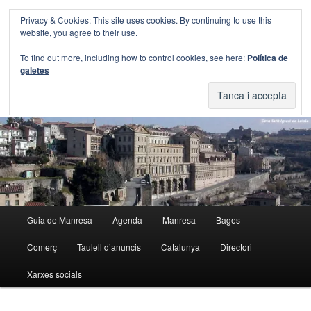
Aneu
Aneu
Privacy & Cookies: This site uses cookies. By continuing to use this
al
al
Cerca
website, you agree to their use.
contingut
contingut
principal
secundari
Blog Guia Manresa
To find out more, including how to control cookies, see here:
Política de
galetes
El blog de la Guia de Manresa
Menú
Guia de Manresa
Agenda
Manresa
Bages
principal
Comerç
Taulell d’anuncis
Catalunya
Directori
Xarxes socials