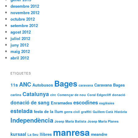
desembre 2012
novembre 2012
octubre 2012
setembre 2012
agost 2012
juliol 2012
juny 2012
maig 2012
abril 2012
ETIQUETES
Bages
ANC
11s
Autobusos
Caravana Bages
caravana
Catalunya
carlins
circ
Començar de nou
Coral Edgecliff
donació
escodines
donació de sang
Enramades
esglèsies
estelada
festa de la llum
gerra civil
graffiti
Guillem Catà
Història
Independència
Josep Maria Batista
Josep Maria Planes
manresa
kursaal
llibres
meandre
La Seu