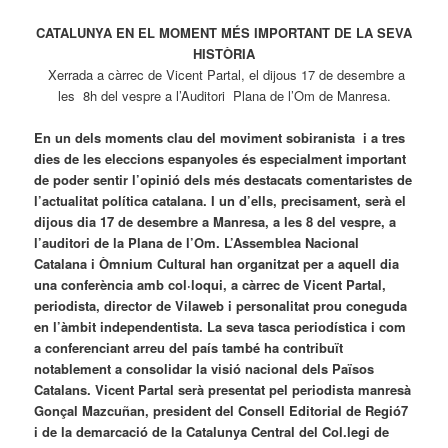
CATALUNYA EN EL MOMENT MÉS IMPORTANT DE LA SEVA
HISTÒRIA
Xerrada a càrrec de Vicent Partal, el dijous 17 de desembre a
les 8h del vespre a l’Auditori Plana de l’Om de Manresa.
En un dels moments clau del moviment sobiranista i a tres
dies de les eleccions espanyoles és especialment important
de poder sentir l’opinió dels més destacats comentaristes de
l’actualitat política catalana. I un d’ells, precisament, serà el
dijous dia 17 de desembre a Manresa, a les 8 del vespre, a
l’auditori de la Plana de l’Om. L’Assemblea Nacional
Catalana i Òmnium Cultural han organitzat per a aquell dia
una conferència amb col·loqui, a càrrec de Vicent Partal,
periodista, director de Vilaweb i personalitat prou coneguda
en l’àmbit independentista. La seva tasca periodística i com
a conferenciant arreu del país també ha contribuït
notablement a consolidar la visió nacional dels Països
Catalans. Vicent Partal serà presentat pel periodista manresà
Gonçal Mazcuñan, president del Consell Editorial de Regió7
i de la demarcació de la Catalunya Central del Col.legi de