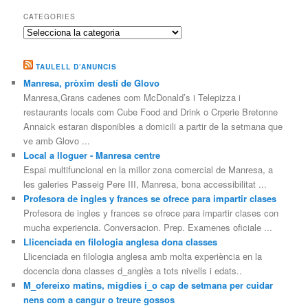
CATEGORIES
Categories
TAULELL D’ANUNCIS
Manresa, pròxim destí de Glovo
Manresa,Grans cadenes com McDonald’s i Telepizza i
restaurants locals com Cube Food and Drink o Crperie Bretonne
Annaick estaran disponibles a domicili a partir de la setmana que
ve amb Glovo ...
Local a lloguer - Manresa centre
Espai multifuncional en la millor zona comercial de Manresa, a
les galeries Passeig Pere III, Manresa, bona accessibilitat ...
Profesora de ingles y frances se ofrece para impartir clases
Profesora de ingles y frances se ofrece para impartir clases con
mucha experiencia. Conversacion. Prep. Examenes oficiale ...
Llicenciada en filologia anglesa dona classes
Llicenciada en filologia anglesa amb molta experiència en la
docencia dona classes d_anglès a tots nivells i edats..
M_ofereixo matins, migdies i_o cap de setmana per cuidar
nens com a cangur o treure gossos