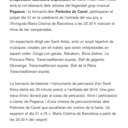
amb la col·laboració dels artistes del llegendari grup musical
Pegasus
i la formació dels
Perkutes de Canet
, participaran el
proper dia 31 en la celebració de l’entrada del nou any a
l’Avinguda Maria Cristina de Barcelona a les 23.30 h marcant el
ritme de les campanades..
Un espectacle dirigit per Santi Arisa, amb un ampli repertori de
músiques creades per ell mateix que seran interpretades en
aquest ordre:
Conga con ganas, Rakabum, Bons bidons, La
Princesa Petra, Transmediterrani exprés, Ball de gegants,
Diumenge, Transmediterrani exprés, Ball de la Petra,
Transmediterrani exprés
.
La formació de bateries i instruments de percussió d’en Santi
Arisa obrirà els 30 minuts previs a l’arribada del 2016. Una gran
traca d’inici donarà pas al sarau de percussió, ritme i participació
a càrrec de Pegasus i d’una vintena de percussionistes dels
Perkutes de Canet que escalfaran els motors de la festa. Us
esperem el dia 31 a l’A v. Maria Cristina de Barcelona a partir de
les 23.30 h del vespre!