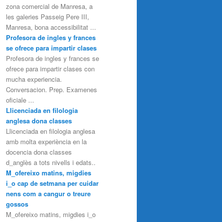
zona comercial de Manresa, a
les galeries Passeig Pere III,
Manresa, bona accessibilitat ...
Profesora de ingles y frances
se ofrece para impartir clases
Profesora de ingles y frances se
ofrece para impartir clases con
mucha experiencia.
Conversacion. Prep. Examenes
oficiale ...
Llicenciada en filologia
anglesa dona classes
Llicenciada en filologia anglesa
amb molta experiència en la
docencia dona classes
d_anglès a tots nivells i edats..
M_ofereixo matins, migdies
i_o cap de setmana per cuidar
nens com a cangur o treure
gossos
M_ofereixo matins, migdies i_o