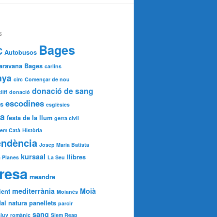
S
Bages
C
Autobusos
aravana Bages
carlins
nya
circ
Començar de nou
donació de sang
iff
donació
escodines
s
esglèsies
da
festa de la llum
gerra civil
lem Catà
Història
endència
Josep Maria Batista
kursaal
llibres
 Planes
La Seu
resa
meandre
mediterrània
Moià
ient
Moianés
al
natura
panellets
parcir
sang
aluy
romànic
Siem Reap