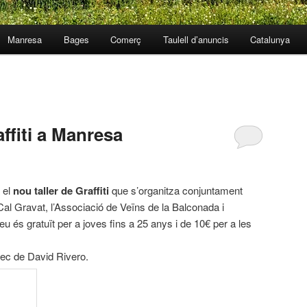
Manresa
Bages
Comerç
Taulell d’anuncis
Catalunya
affiti a Manresa
 el
nou taller de Graffiti
que s’organitza conjuntament
al Gravat, l’Associació de Veïns de la Balconada i
u és gratuït per a joves fins a 25 anys i de 10€ per a les
rrec de David Rivero.