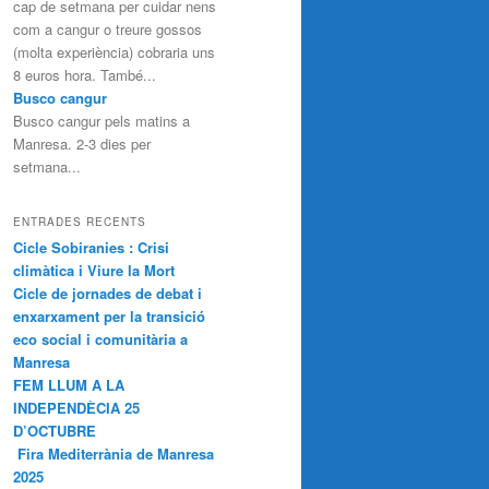
cap de setmana per cuidar nens
com a cangur o treure gossos
(molta experiència) cobraria uns
8 euros hora. També...
Busco cangur
Busco cangur pels matins a
Manresa. 2-3 dies per
setmana...
ENTRADES RECENTS
Cicle Sobiranies : Crisi
climàtica i Viure la Mort
Cicle de jornades de debat i
enxarxament per la transició
eco social i comunitària a
Manresa
FEM LLUM A LA
INDEPENDÈCIA 25
D’OCTUBRE
Fira Mediterrània de Manresa
2025