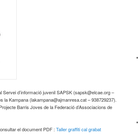
 al Servei d’informació juvenil SAPSK (sapsk@elcae.org –
ves la Kampana (lakampana@ajmanresa.cat – 938729237).
l Projecte Barris Joves de la Federació d’Associacions de
consultar el document PDF :
Taller graffiti cal grabat