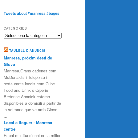
Tweets about #manresa #bages
CATEGORIES
Categories
TAULELL D’ANUNCIS
Manresa, pròxim destí de
Glovo
Manresa,Grans cadenes com
McDonald’s i Telepizza i
restaurants locals com Cube
Food and Drink o Crperie
Bretonne Annaick estaran
disponibles a domicili a partir de
la setmana que ve amb Glovo
...
Local a lloguer - Manresa
centre
Espai multifuncional en la millor