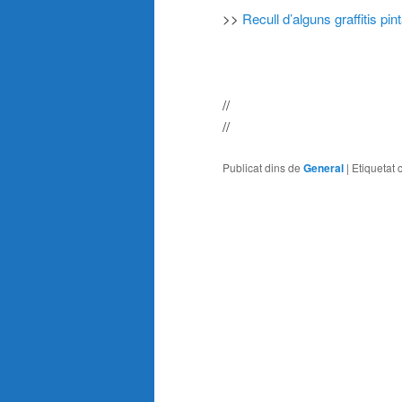
>>
Recull d’alguns graffitis pi
//
//
Publicat dins de
General
|
Etiquetat 