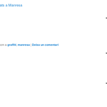
ntats a Manresa
com a
graffiti
,
manresa
|
Deixa un comentari