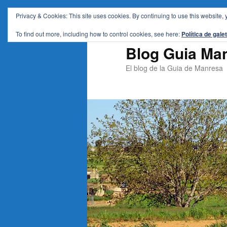
Privacy & Cookies: This site uses cookies. By continuing to use this website, 
Aneu
Aneu
al
al
To find out more, including how to control cookies, see here:
Política de gale
contingut
contingut
Blog Guia Ma
principal
secundari
El blog de la Guia de Manresa