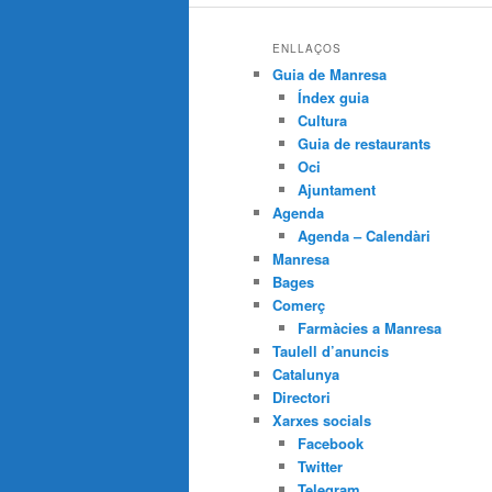
ENLLAÇOS
Guia de Manresa
Índex guia
Cultura
Guia de restaurants
Oci
Ajuntament
Agenda
Agenda – Calendàri
Manresa
Bages
Comerç
Farmàcies a Manresa
Taulell d’anuncis
Catalunya
Directori
Xarxes socials
Facebook
Twitter
Telegram