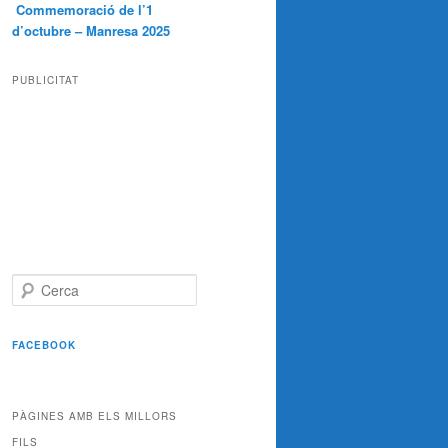
Commemoració de l’1
d’octubre – Manresa 2025
PUBLICITAT
C
e
r
c
FACEBOOK
a
PÀGINES AMB ELS MILLORS
FILS