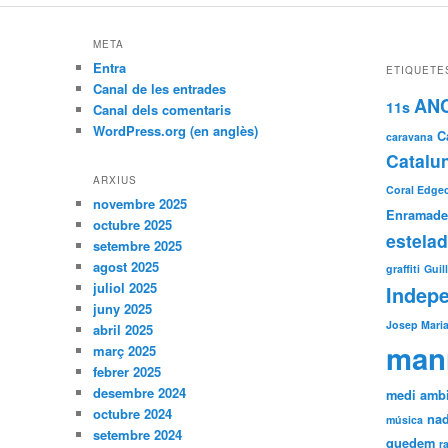
META
Entra
ETIQUETE
Canal de les entrades
AN
11s
Canal dels comentaris
WordPress.org (en anglès)
C
caravana
Catalu
ARXIUS
Coral Edgecl
novembre 2025
Enramade
octubre 2025
estela
setembre 2025
agost 2025
graffiti
Guil
juliol 2025
Indep
juny 2025
Josep Maria
abril 2025
man
març 2025
febrer 2025
desembre 2024
medi amb
octubre 2024
nad
música
setembre 2024
quedem
r