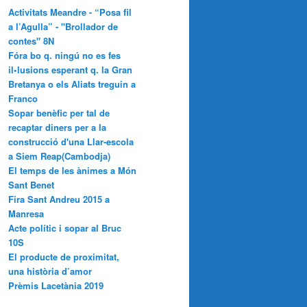
Activitats Meandre - “Posa fil
a l’Agulla” - "Brollador de
contes" 8N
Fóra bo q. ningú no es fes
il•lusions esperant q. la Gran
Bretanya o els Aliats treguin a
Franco
Sopar benèfic per tal de
recaptar diners per a la
construcció d'una Llar-escola
a Siem Reap(Cambodja)
El temps de les ànimes a Món
Sant Benet
Fira Sant Andreu 2015 a
Manresa
Acte polític i sopar al Bruc
10S
El producte de proximitat,
una història d’amor
Prèmis Lacetània 2019