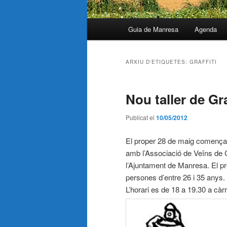
Menú
Guia de Manresa
Agenda
principal
ARXIU D'ETIQUETES:
GRAFFITI
Nou taller de Gr
Publicat el
10/05/2012
El proper 28 de maig comença
amb l’Associació de Veïns de C
l’Ajuntament de Manresa. El pre
persones d’entre 26 i 35 anys.
L’horari es de 18 a 19.30 a cà