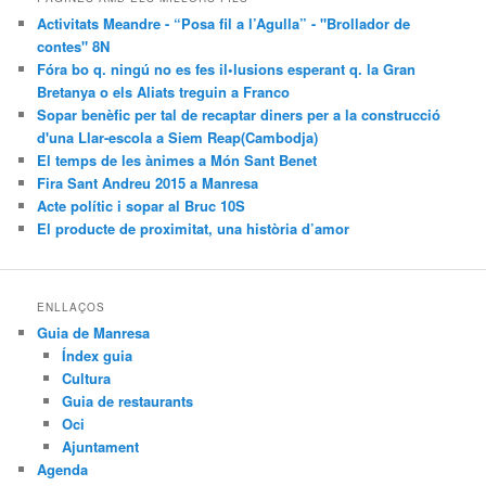
Activitats Meandre - “Posa fil a l’Agulla” - "Brollador de
contes" 8N
Fóra bo q. ningú no es fes il•lusions esperant q. la Gran
Bretanya o els Aliats treguin a Franco
Sopar benèfic per tal de recaptar diners per a la construcció
d'una Llar-escola a Siem Reap(Cambodja)
El temps de les ànimes a Món Sant Benet
Fira Sant Andreu 2015 a Manresa
Acte polític i sopar al Bruc 10S
El producte de proximitat, una història d’amor
ENLLAÇOS
Guia de Manresa
Índex guia
Cultura
Guia de restaurants
Oci
Ajuntament
Agenda