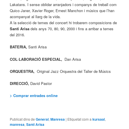
Lakatans. I sense oblidar arranjadors i companys de treball com
Quico Janer, Xavier Roger, Ernest Manchon i músics que l’han
acompanyat al llarg de la vida.
A la selecció de temes del concert hi trobarem composicions de
Santi Arisa
dels anys 70, 80, 90, 2000 i fins a arribar a temes
del 2016.
BATERIA,
Santi Arisa
COL·LABORACIÓ ESPECIAL,
Dan Arisa
ORQUESTRA,
Original Jazz Orquestra del Taller de Músics
DIRECCIÓ,
David Pastor
> Comprar entrades online
Publicat dins de
General
,
Manresa
|
Etiquetat com a
kursaal
,
manresa
,
Santi Arisa