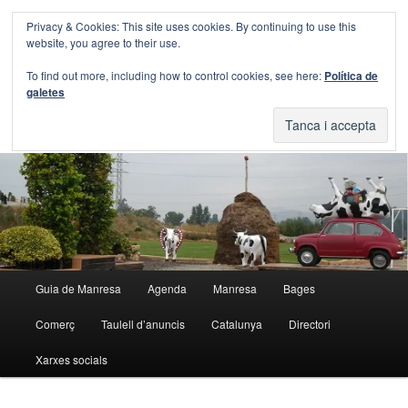
Aneu
Aneu
Privacy & Cookies: This site uses cookies. By continuing to use this
al
al
Cerca
website, you agree to their use.
contingut
contingut
principal
secundari
Blog Guia Manresa
To find out more, including how to control cookies, see here:
Política de
galetes
El blog de la Guia de Manresa
Menú
Guia de Manresa
Agenda
Manresa
Bages
principal
Comerç
Taulell d’anuncis
Catalunya
Directori
Xarxes socials