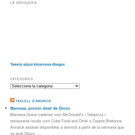
LA DROGUERIA
Tweets about #manresa #bages
CATEGORIES
Categories
TAULELL D’ANUNCIS
Manresa, pròxim destí de Glovo
Manresa,Grans cadenes com McDonald’s i Telepizza i
restaurants locals com Cube Food and Drink o Crperie Bretonne
Annaick estaran disponibles a domicili a partir de la setmana que
ve amb Glovo ...