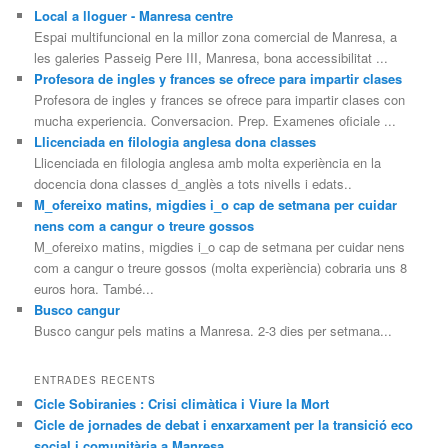
Local a lloguer - Manresa centre
Espai multifuncional en la millor zona comercial de Manresa, a
les galeries Passeig Pere III, Manresa, bona accessibilitat ...
Profesora de ingles y frances se ofrece para impartir clases
Profesora de ingles y frances se ofrece para impartir clases con
mucha experiencia. Conversacion. Prep. Examenes oficiale ...
Llicenciada en filologia anglesa dona classes
Llicenciada en filologia anglesa amb molta experiència en la
docencia dona classes d_anglès a tots nivells i edats..
M_ofereixo matins, migdies i_o cap de setmana per cuidar
nens com a cangur o treure gossos
M_ofereixo matins, migdies i_o cap de setmana per cuidar nens
com a cangur o treure gossos (molta experiència) cobraria uns 8
euros hora. També...
Busco cangur
Busco cangur pels matins a Manresa. 2-3 dies per setmana...
ENTRADES RECENTS
Cicle Sobiranies : Crisi climàtica i Viure la Mort
Cicle de jornades de debat i enxarxament per la transició eco
social i comunitària a Manresa