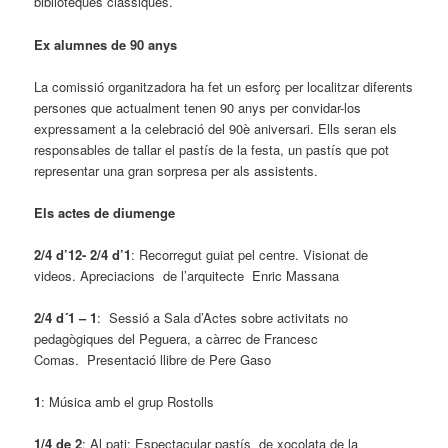
biblioteques clàssiques.
Ex alumnes de 90 anys
La comissió organitzadora ha fet un esforç per localitzar diferents
persones que actualment tenen 90 anys per convidar-los
expressament a la celebració del 90è aniversari. Ells seran els
responsables de tallar el pastís de la festa, un pastís que pot
representar una gran sorpresa per als assistents.
Els actes de diumenge
2/4 d’12- 2/4 d’1
: Recorregut guiat pel centre. Visionat de
videos. Apreciacions de l’arquitecte Enric Massana
2/4 d´1 – 1
: Sessió a Sala d’Actes sobre activitats no
pedagògiques del Peguera, a càrrec de Francesc
Comas. Presentació llibre de Pere Gaso
1
: Música amb el grup Rostolls
1/4 de 2
: Al pati: Espectacular pastís de xocolata de la