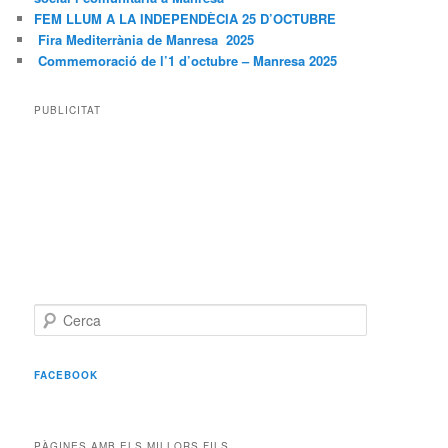
FEM LLUM A LA INDEPENDÈCIA 25 D’OCTUBRE
Fira Mediterrània de Manresa 2025
Commemoració de l’1 d’octubre – Manresa 2025
PUBLICITAT
C
e
r
c
FACEBOOK
a
PÀGINES AMB ELS MILLORS FILS