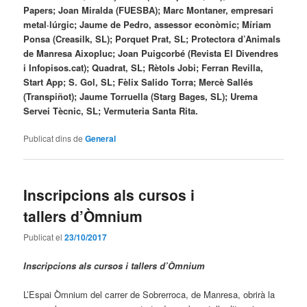
Papers; Joan Miralda (FUESBA); Marc Montaner, empresari
metal·lúrgic; Jaume de Pedro, assessor econòmic; Míriam
Ponsa (Creasilk, SL); Porquet Prat, SL; Protectora d’Animals
de Manresa Aixopluc; Joan Puigcorbé (Revista El Divendres
i Infopisos.cat); Quadrat, SL; Rètols Jobi; Ferran Revilla,
Start App; S. Gol, SL; Fèlix Salido Torra; Mercè Sallés
(Transpiñot); Jaume Torruella (Starg Bages, SL); Urema
Servei Tècnic, SL; Vermuteria Santa Rita.
Publicat dins de
General
Inscripcions als cursos i
tallers d’Òmnium
Publicat el
23/10/2017
Inscripcions als cursos i tallers d’Òmnium
L’Espai Òmnium del carrer de Sobrerroca, de Manresa, obrirà la