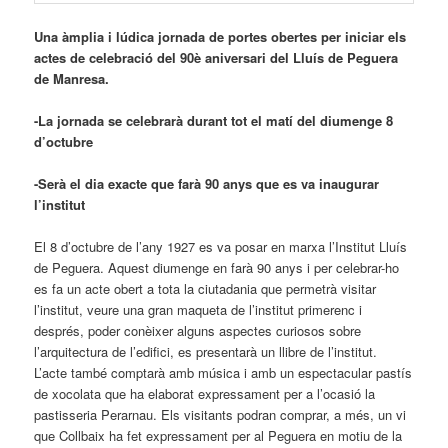
Una àmplia i lúdica jornada de portes obertes per iniciar els
actes de celebració del 90è aniversari del Lluís de Peguera
de Manresa.
-La jornada se celebrarà durant tot el matí del diumenge 8
d’octubre
-Serà el dia exacte que farà 90 anys que es va inaugurar
l’institut
El 8 d’octubre de l’any 1927 es va posar en marxa l’Institut Lluís
de Peguera. Aquest diumenge en farà 90 anys i per celebrar-ho
es fa un acte obert a tota la ciutadania que permetrà visitar
l’institut, veure una gran maqueta de l’institut primerenc i
després, poder conèixer alguns aspectes curiosos sobre
l’arquitectura de l’edifici, es presentarà un llibre de l’institut.
L’acte també comptarà amb música i amb un espectacular pastís
de xocolata que ha elaborat expressament per a l’ocasió la
pastisseria Perarnau. Els visitants podran comprar, a més, un vi
que Collbaix ha fet expressament per al Peguera en motiu de la