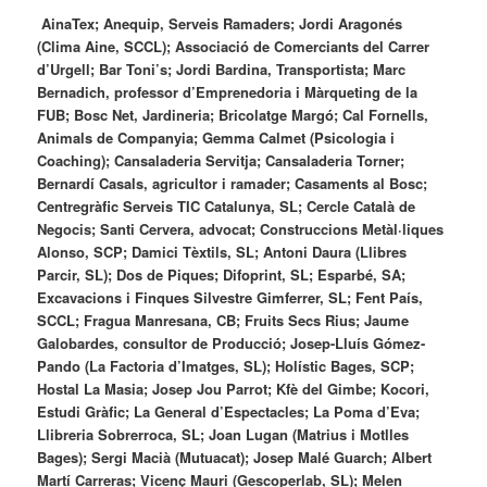
AinaTex; Anequip, Serveis Ramaders; Jordi Aragonés
(Clima Aine, SCCL); Associació de Comerciants del Carrer
d’Urgell; Bar Toni’s; Jordi Bardina, Transportista; Marc
Bernadich, professor d’Emprenedoria i Màrqueting de la
FUB; Bosc Net, Jardineria; Bricolatge Margó; Cal Fornells,
Animals de Companyia; Gemma Calmet (Psicologia i
Coaching); Cansaladeria Servitja; Cansaladeria Torner;
Bernardí Casals, agricultor i ramader; Casaments al Bosc;
Centregràfic Serveis TIC Catalunya, SL; Cercle Català de
Negocis; Santi Cervera, advocat; Construccions Metàl·liques
Alonso, SCP; Damici Tèxtils, SL; Antoni Daura (Llibres
Parcir, SL); Dos de Piques; Difoprint, SL; Esparbé, SA;
Excavacions i Finques Silvestre Gimferrer, SL; Fent País,
SCCL; Fragua Manresana, CB; Fruits Secs Rius; Jaume
Galobardes, consultor de Producció; Josep-Lluís Gómez-
Pando (La Factoria d’Imatges, SL); Holístic Bages, SCP;
Hostal La Masia; Josep Jou Parrot; Kfè del Gimbe; Kocori,
Estudi Gràfic; La General d’Espectacles; La Poma d’Eva;
Llibreria Sobrerroca, SL; Joan Lugan (Matrius i Motlles
Bages); Sergi Macià (Mutuacat); Josep Malé Guarch; Albert
Martí Carreras; Vicenç Mauri (Gescoperlab, SL); Melen