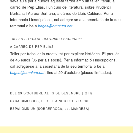
seva aula per a cursos aquesta tardor amb un taller literari, a
càrrec de Pep Elias, i un curs de literatura, sobre Prudenci
Bertrana i Aurora Bertrana, a càrrec de Lluís Calderer. Per a
informació i inscripcions, cal adreçar-se a la secretaria de la seu
territorial o bé a
bages@omnium.cat
.
TALLER LITERARI ‘IMAGINAR I ESCRIURE’
A CÀRREC DE PEP ELIAS
Taller per treballar la creativitat per explicar històries. El preu és
de 45 euros (35 per als socis). Per a informació i inscripcions,
cal adreçar-se a la secretaria de la seu territorial o bé a
bages@omnium.cat
, fins al 20 d’octubre (places limitades).
DEL 25 D’OCTUBRE AL 13 DE DESEMBRE (12 H)
CADA DIMECRES, DE SET A NOU DEL VESPRE
ESPAI ÒMNIUM (SOBRERROCA, 38. MANRESA)