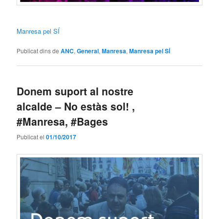
Manresa pel SÍ
Publicat dins de
ANC
,
General
,
Manresa
,
Manresa pel SÍ
Donem suport al nostre
alcalde – No estàs sol! ,
#Manresa, #Bages
Publicat el
01/10/2017