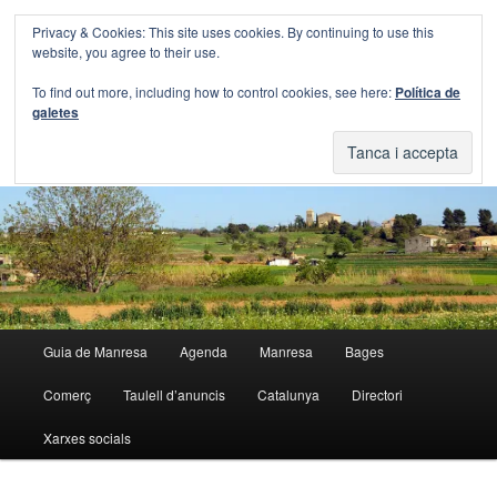
Aneu
Aneu
Privacy & Cookies: This site uses cookies. By continuing to use this
al
al
Cerca
website, you agree to their use.
contingut
contingut
principal
secundari
Blog Guia Manresa
To find out more, including how to control cookies, see here:
Política de
galetes
El blog de la Guia de Manresa
Menú
Guia de Manresa
Agenda
Manresa
Bages
principal
Comerç
Taulell d’anuncis
Catalunya
Directori
Xarxes socials