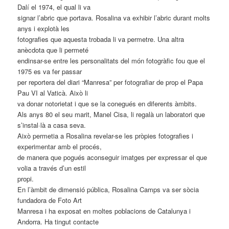
Dalí el 1974, el qual li va
signar l’abric que portava. Rosalina va exhibir l’abric durant molts
anys i explotà les
fotografies que aquesta trobada li va permetre. Una altra
anècdota que li permeté
endinsar-se entre les personalitats del món fotogràfic fou que el
1975 es va fer passar
per reportera del diari “Manresa” per fotografiar de prop el Papa
Pau VI al Vaticà. Això li
va donar notorietat i que se la conegués en diferents àmbits.
Als anys 80 el seu marit, Manel Cisa, li regalà un laboratori que
s’instal·là a casa seva.
Això permetia a Rosalina revelar-se les pròpies fotografies i
experimentar amb el procés,
de manera que pogués aconseguir imatges per expressar el que
volia a través d’un estil
propi.
En l’àmbit de dimensió pública, Rosalina Camps va ser sòcia
fundadora de Foto Art
Manresa i ha exposat en moltes poblacions de Catalunya i
Andorra. Ha tingut contacte