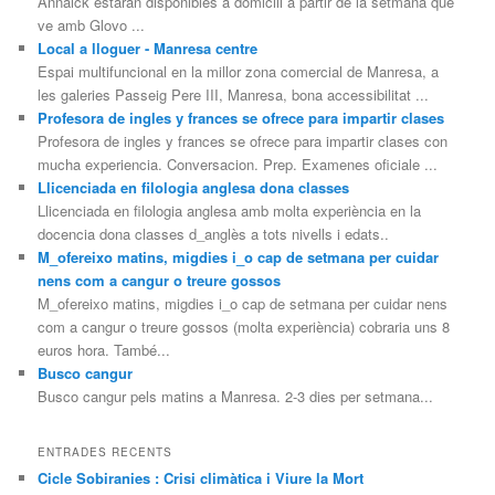
Annaick estaran disponibles a domicili a partir de la setmana que
ve amb Glovo ...
Local a lloguer - Manresa centre
Espai multifuncional en la millor zona comercial de Manresa, a
les galeries Passeig Pere III, Manresa, bona accessibilitat ...
Profesora de ingles y frances se ofrece para impartir clases
Profesora de ingles y frances se ofrece para impartir clases con
mucha experiencia. Conversacion. Prep. Examenes oficiale ...
Llicenciada en filologia anglesa dona classes
Llicenciada en filologia anglesa amb molta experiència en la
docencia dona classes d_anglès a tots nivells i edats..
M_ofereixo matins, migdies i_o cap de setmana per cuidar
nens com a cangur o treure gossos
M_ofereixo matins, migdies i_o cap de setmana per cuidar nens
com a cangur o treure gossos (molta experiència) cobraria uns 8
euros hora. També...
Busco cangur
Busco cangur pels matins a Manresa. 2-3 dies per setmana...
ENTRADES RECENTS
Cicle Sobiranies : Crisi climàtica i Viure la Mort