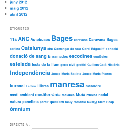
juny 2012
maig 2012
abril 2012
ETIQUETES
Bages
ANC
11s
Autobusos
Caravana Bages
caravana
Catalunya
carlins
circ
Començar de nou
Coral Edgecliff
donació
escodines
donació de sang
Enramades
esglèsies
estelada
festa de la llum
gerra civil
graffiti
Guillem Catà
Història
Independència
Josep Maria Batista
Josep Maria Planes
manresa
kursaal
llibres
meandre
La Seu
mediterrània
Moià
medi ambient
nadal
Moianés
música
sang
natura
panellets
quedem
parcir
raluy
romànic
Siem Reap
òmnium
DIRECTE A :