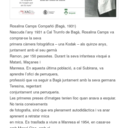
Rosalina Camps Compañó (Bagà, 1931)
Nascuda l’any 1931 a Cal Trumfo de Bagà, Rosalina Camps va
comprar-se la seva
primera càmera fotogràfica – una Kodak – als quinze anys,
juntament amb el seu germà
Ramon, per 150 pessetes. Durant la seva infantesa visqué a
Mataró, Maçanes i
Manresa. En aquesta última població, a cal Subirana, va
aprendre l’ofici de perruquera,
professió que va seguir a Bagà juntament amb la seva germana
Teresina, regentant
conjuntament una perruqueria.
Les primeres preses d’imatges tenien lloc quan anava a esquiar.
No tenia coneixements
de fotografia, sinó que era plenament autodidàctica i va anar
aprenent a retratar mica
en mica. Es trasllada a viure a Manresa el 1954, en casar-se
amb Manel Cisa, amb el