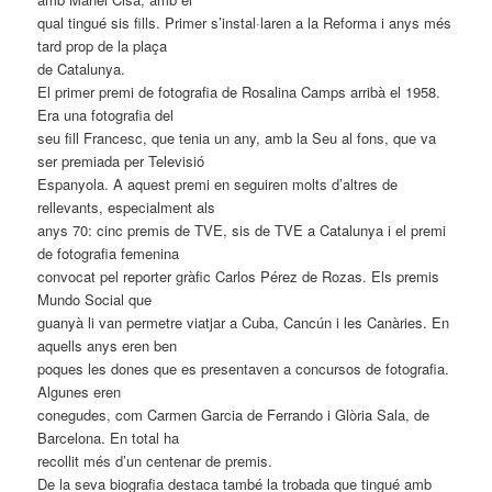
qual tingué sis fills. Primer s’instal·laren a la Reforma i anys més
tard prop de la plaça
de Catalunya.
El primer premi de fotografia de Rosalina Camps arribà el 1958.
Era una fotografia del
seu fill Francesc, que tenia un any, amb la Seu al fons, que va
ser premiada per Televisió
Espanyola. A aquest premi en seguiren molts d’altres de
rellevants, especialment als
anys 70: cinc premis de TVE, sis de TVE a Catalunya i el premi
de fotografia femenina
convocat pel reporter gràfic Carlos Pérez de Rozas. Els premis
Mundo Social que
guanyà li van permetre viatjar a Cuba, Cancún i les Canàries. En
aquells anys eren ben
poques les dones que es presentaven a concursos de fotografia.
Algunes eren
conegudes, com Carmen Garcia de Ferrando i Glòria Sala, de
Barcelona. En total ha
recollit més d’un centenar de premis.
De la seva biografia destaca també la trobada que tingué amb