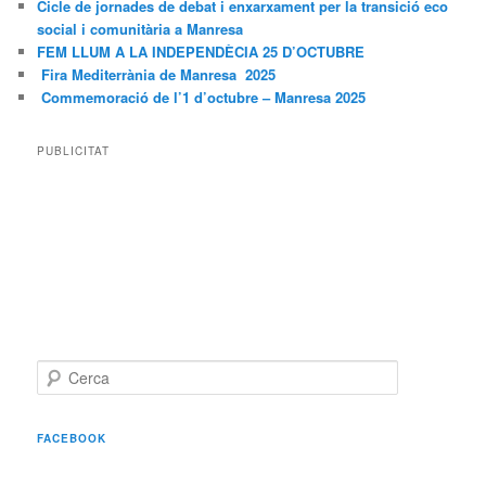
Cicle de jornades de debat i enxarxament per la transició eco
social i comunitària a Manresa
FEM LLUM A LA INDEPENDÈCIA 25 D’OCTUBRE
Fira Mediterrània de Manresa 2025
Commemoració de l’1 d’octubre – Manresa 2025
PUBLICITAT
C
e
r
c
FACEBOOK
a