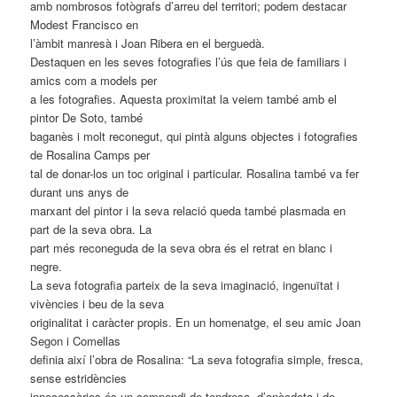
amb nombrosos fotògrafs d’arreu del territori; podem destacar
Modest Francisco en
l’àmbit manresà i Joan Ribera en el berguedà.
Destaquen en les seves fotografies l’ús que feia de familiars i
amics com a models per
a les fotografies. Aquesta proximitat la veiem també amb el
pintor De Soto, també
baganès i molt reconegut, qui pintà alguns objectes i fotografies
de Rosalina Camps per
tal de donar-los un toc original i particular. Rosalina també va fer
durant uns anys de
marxant del pintor i la seva relació queda també plasmada en
part de la seva obra. La
part més reconeguda de la seva obra és el retrat en blanc i
negre.
La seva fotografia parteix de la seva imaginació, ingenuïtat i
vivències i beu de la seva
originalitat i caràcter propis. En un homenatge, el seu amic Joan
Segon i Comellas
definia així l’obra de Rosalina: “La seva fotografia simple, fresca,
sense estridències
innecessàries és un compendi de tendresa, d’anècdota i de