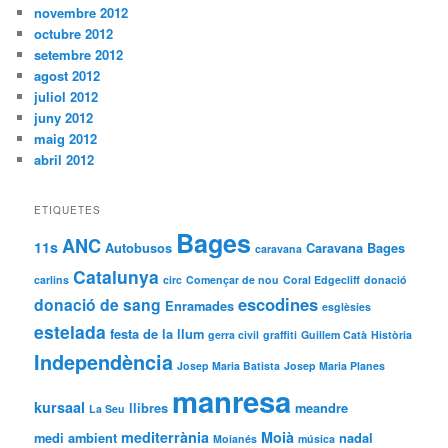
novembre 2012
octubre 2012
setembre 2012
agost 2012
juliol 2012
juny 2012
maig 2012
abril 2012
ETIQUETES
Bages
ANC
11s
Autobusos
Caravana Bages
caravana
Catalunya
carlins
circ
Començar de nou
Coral Edgecliff
donació
escodines
donació de sang
Enramades
esglèsies
estelada
festa de la llum
gerra civil
graffiti
Guillem Catà
Història
Independència
Josep Maria Batista
Josep Maria Planes
manresa
kursaal
llibres
meandre
La Seu
mediterrània
Moià
medi ambient
nadal
Moianés
música