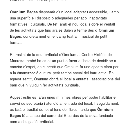
Òmnium Bages
disposarà d’un local adaptat i accessible, i amb
una superfície i disposició adequades per acollir activitats
formatives i culturals. De fet, amb el nou local s’obre el ventall
de les activitats que fins ara es duien a terme des
d’Òmnium
Bages
, concretament en el camp teatral i musical de petit
format.
El trasllat de la seu territorial d’Òmnium al Centre Històric de
Manresa també ha estat un punt a favor a l’hora de decidir-se a
canviar d’espai, en el sentit que Òmnium fa una aposta clara per
a la dinamització cultural però també social del barri antic. En
aquest sentit, Òmnium obrirà el local a entitats i associacions del
barri que hi vulguin fer activitats puntuals.
Aquest estiu es faran unes mínimes obres per poder habilitar el
servei de secretaria i atenció a l’entrada del local. I seguidament,
es farà el trasllat de tot el fons de llibres i arxiu que
Òmnium
Bages
té a la seu del carrer del Bruc des de la seva fundació
com a delegació territorial.