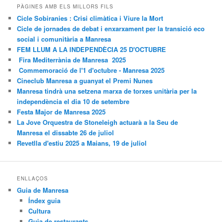
PÀGINES AMB ELS MILLORS FILS
Cicle Sobiranies : Crisi climàtica i Viure la Mort
Cicle de jornades de debat i enxarxament per la transició eco
social i comunitària a Manresa
FEM LLUM A LA INDEPENDÈCIA 25 D'OCTUBRE
Fira Mediterrània de Manresa 2025
Commemoració de l'1 d'octubre - Manresa 2025
Cineclub Manresa a guanyat el Premi Nunes
Manresa tindrà una setzena marxa de torxes unitària per la
independència el dia 10 de setembre
Festa Major de Manresa 2025
La Jove Orquestra de Stoneleigh actuarà a la Seu de
Manresa el dissabte 26 de juliol
Revetlla d'estiu 2025 a Maians, 19 de juliol
ENLLAÇOS
Guia de Manresa
Índex guia
Cultura
Guia de restaurants