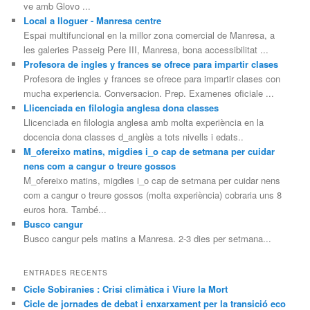
ve amb Glovo ...
Local a lloguer - Manresa centre
Espai multifuncional en la millor zona comercial de Manresa, a
les galeries Passeig Pere III, Manresa, bona accessibilitat ...
Profesora de ingles y frances se ofrece para impartir clases
Profesora de ingles y frances se ofrece para impartir clases con
mucha experiencia. Conversacion. Prep. Examenes oficiale ...
Llicenciada en filologia anglesa dona classes
Llicenciada en filologia anglesa amb molta experiència en la
docencia dona classes d_anglès a tots nivells i edats..
M_ofereixo matins, migdies i_o cap de setmana per cuidar
nens com a cangur o treure gossos
M_ofereixo matins, migdies i_o cap de setmana per cuidar nens
com a cangur o treure gossos (molta experiència) cobraria uns 8
euros hora. També...
Busco cangur
Busco cangur pels matins a Manresa. 2-3 dies per setmana...
ENTRADES RECENTS
Cicle Sobiranies : Crisi climàtica i Viure la Mort
Cicle de jornades de debat i enxarxament per la transició eco