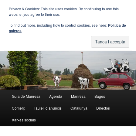
Aneu
Aneu
Privacy & Cookies: This site uses cookies. By continuing to use this
al
al
Cerca
website, you agree to their use.
contingut
contingut
principal
secundari
Blog Guia Manresa
To find out more, including how to control cookies, see here:
Política de
galetes
El blog de la Guia de Manresa
Menú
Guia de Manresa
Agenda
Manresa
Bages
principal
Comerç
Taulell d’anuncis
Catalunya
Directori
Xarxes socials