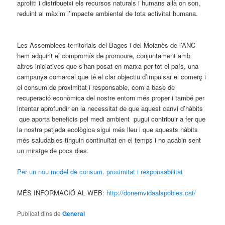
aprofiti i distribueixi els recursos naturals i humans allà on son,
reduint al màxim l’impacte ambiental de tota activitat humana.
Les Assemblees territorials del Bages i del Moianès de l’ANC
hem adquirit el compromís de promoure, conjuntament amb
altres iniciatives que s’han posat en marxa per tot el país, una
campanya comarcal que té el clar objectiu d’impulsar el comerç i
el consum de proximitat i responsable, com a base de
recuperació econòmica del nostre entorn més proper i també per
intentar aprofundir en la necessitat de que aquest canvi d’hàbits
que aporta beneficis pel medi ambient pugui contribuir a fer que
la nostra petjada ecològica sigui més lleu i que aquests hàbits
més saludables tinguin continuïtat en el temps i no acabin sent
un miratge de pocs dies.
Per un nou model de consum. proximitat i responsabilitat
MÉS INFORMACIÓ AL WEB:
http://donemvidaalspobles.cat/
Publicat dins de
General