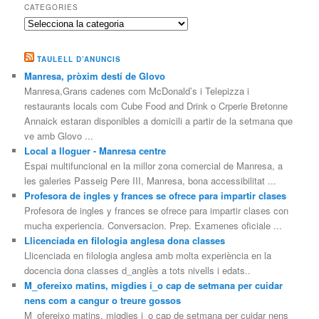
CATEGORIES
Categories
TAULELL D’ANUNCIS
Manresa, pròxim destí de Glovo
Manresa,Grans cadenes com McDonald’s i Telepizza i
restaurants locals com Cube Food and Drink o Crperie Bretonne
Annaick estaran disponibles a domicili a partir de la setmana que
ve amb Glovo ...
Local a lloguer - Manresa centre
Espai multifuncional en la millor zona comercial de Manresa, a
les galeries Passeig Pere III, Manresa, bona accessibilitat ...
Profesora de ingles y frances se ofrece para impartir clases
Profesora de ingles y frances se ofrece para impartir clases con
mucha experiencia. Conversacion. Prep. Examenes oficiale ...
Llicenciada en filologia anglesa dona classes
Llicenciada en filologia anglesa amb molta experiència en la
docencia dona classes d_anglès a tots nivells i edats..
M_ofereixo matins, migdies i_o cap de setmana per cuidar
nens com a cangur o treure gossos
M_ofereixo matins, migdies i_o cap de setmana per cuidar nens