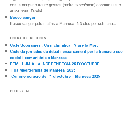
com a cangur o treure gossos (molta experiència) cobraria uns 8
euros hora. També...
Busco cangur
Busco cangur pels matins a Manresa. 2-3 dies per setmana...
ENTRADES RECENTS
Cicle Sobiranies : Crisi climàtica i Viure la Mort
Cicle de jornades de debat i enxarxament per la transició eco
social i comunitària a Manresa
FEM LLUM A LA INDEPENDÈCIA 25 D’OCTUBRE
Fira Mediterrània de Manresa 2025
Commemoració de l’1 d’octubre – Manresa 2025
PUBLICITAT