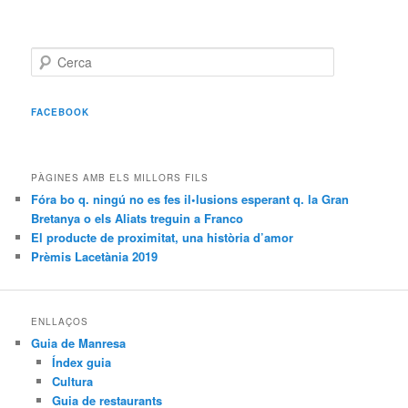
C
e
r
c
FACEBOOK
a
PÀGINES AMB ELS MILLORS FILS
Fóra bo q. ningú no es fes il•lusions esperant q. la Gran
Bretanya o els Aliats treguin a Franco
El producte de proximitat, una història d’amor
Prèmis Lacetània 2019
ENLLAÇOS
Guia de Manresa
Índex guia
Cultura
Guia de restaurants