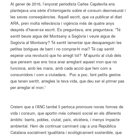
Al gener de 2016, l’enyorat periodista Carles Capdevila ens
plantejava una sèrie d’interrogants sobre el consum desmesurat i
les seves conseqüències. Aquell escrit, que va publicar el diari
ARA, pren molta rellevància i vigència més de quatre anys
després d’haver-se escrit. Es preguntava, ens preguntava: ”Té
sentit beure aigua del Montseny a Segòvia i veure aigua de
Segòvia al Montseny? Té sentit lamentar que desapareguin les
petites botigues de barri i no comprar-hi mai? Té cap sentit
esperar una revolució que ho arregli tot? M’apunto al club dels
que pensem que ens toca anar arreglant aquest mon que no
funciona, amb les mans, amb cada acció que fem com a
consumidors i com a ciutadans. Poc a poc, fent petits gestos
que tenen sentit, arregles la teva vida, que deu ser el primer pas
per arreglar el mon.”
Creiem que a l’ANC també li pertoca promoure noves formes de
vida i consum, que aportin més cohesió social en els diferents
àmbits: barris, pobles, ciutat, país, etcètera, i menys impacte
ambiental. Hem de continuar caminant cap a una República
Catalana socialment igualitària i ecològicament sostenible, que