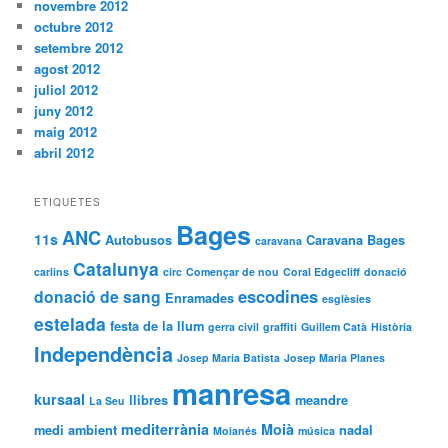
novembre 2012
octubre 2012
setembre 2012
agost 2012
juliol 2012
juny 2012
maig 2012
abril 2012
ETIQUETES
Bages
ANC
11s
Autobusos
Caravana Bages
caravana
Catalunya
carlins
circ
Començar de nou
Coral Edgecliff
donació
escodines
donació de sang
Enramades
esglèsies
estelada
festa de la llum
gerra civil
graffiti
Guillem Catà
Història
Independència
Josep Maria Batista
Josep Maria Planes
manresa
kursaal
llibres
meandre
La Seu
mediterrània
Moià
medi ambient
nadal
Moianés
música