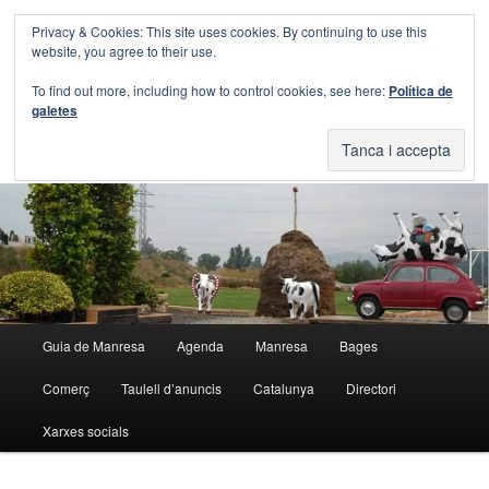
Aneu
Aneu
Privacy & Cookies: This site uses cookies. By continuing to use this
al
al
Cerca
website, you agree to their use.
contingut
contingut
principal
secundari
Blog Guia Manresa
To find out more, including how to control cookies, see here:
Política de
galetes
El blog de la Guia de Manresa
Menú
Guia de Manresa
Agenda
Manresa
Bages
principal
Comerç
Taulell d’anuncis
Catalunya
Directori
Xarxes socials