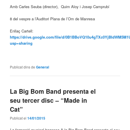
Amb Carles Seuba (director), Quim Aloy i Josep Camprubí
8 del vespre a l’Auditori Plana de l’Om de Manresa
Enllaç Cartell:
https://drive.google.com/file/d/0B1BBoVQ10u4gTXc0YjBIdWM5M1
usp=sharing
Publicat dins de
General
La Big Bom Band presenta el
seu tercer disc – “Made in
Cat”
Publicat el
14/01/2015
La formació musical bagenca A la Big Bom Band presenta el seu