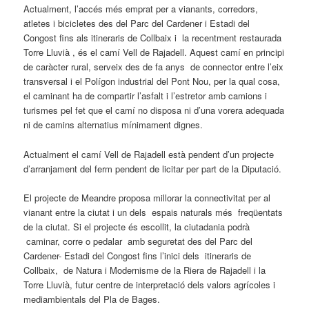
Actualment, l’accés més emprat per a vianants, corredors,
atletes i bicicletes des del Parc del Cardener i Estadi del
Congost fins als itineraris de Collbaix i la recentment restaurada
Torre Lluvià , és el camí Vell de Rajadell. Aquest camí en principi
de caràcter rural, serveix des de fa anys de connector entre l’eix
transversal i el Polígon industrial del Pont Nou, per la qual cosa,
el caminant ha de compartir l’asfalt i l’estretor amb camions i
turismes pel fet que el camí no disposa ni d’una vorera adequada
ni de camins alternatius mínimament dignes.
Actualment el camí Vell de Rajadell està pendent d’un projecte
d’arranjament del ferm pendent de licitar per part de la Diputació.
El projecte de Meandre proposa millorar la connectivitat per al
vianant entre la ciutat i un dels espais naturals més freqüentats
de la ciutat. Si el projecte és escollit, la ciutadania podrà
caminar, corre o pedalar amb seguretat des del Parc del
Cardener- Estadi del Congost fins l’inici dels itineraris de
Collbaix, de Natura i Modernisme de la Riera de Rajadell i la
Torre Lluvià, futur centre de interpretació dels valors agrícoles i
mediambientals del Pla de Bages.