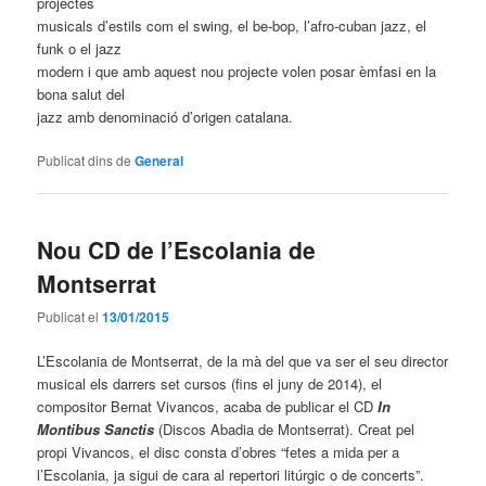
projectes
musicals d’estils com el swing, el be-bop, l’afro-cuban jazz, el
funk o el jazz
modern i que amb aquest nou projecte volen posar èmfasi en la
bona salut del
jazz amb denominació d’origen catalana.
Publicat dins de
General
Nou CD de l’Escolania de
Montserrat
Publicat el
13/01/2015
L’Escolania de Montserrat, de la mà del que va ser el seu director
musical els darrers set cursos (fins el juny de 2014), el
compositor Bernat Vivancos, acaba de publicar el CD
In
Montibus Sanctis
(Discos Abadia de Montserrat). Creat pel
propi Vivancos, el disc consta d’obres “fetes a mida per a
l’Escolania, ja sigui de cara al repertori litúrgic o de concerts”.