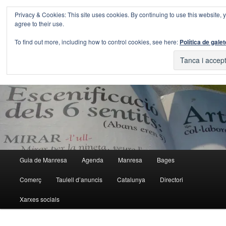
Aneu
Aneu
Privacy & Cookies: This site uses cookies. By continuing to use this website, 
al
al
Cerca
agree to their use.
contingut
contingut
principal
secundari
Blog Guia Manresa
To find out more, including how to control cookies, see here:
Política de gale
El blog de la Guia de Manresa
Menú
Guia de Manresa
Agenda
Manresa
Bages
principal
Comerç
Taulell d’anuncis
Catalunya
Directori
Xarxes socials