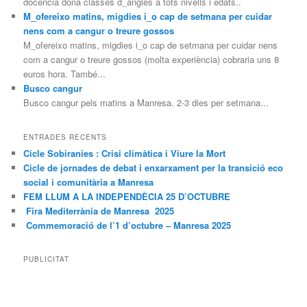
docencia dona classes d_anglès a tots nivells i edats..
M_ofereixo matins, migdies i_o cap de setmana per cuidar
nens com a cangur o treure gossos
M_ofereixo matins, migdies i_o cap de setmana per cuidar nens
com a cangur o treure gossos (molta experiència) cobraria uns 8
euros hora. També...
Busco cangur
Busco cangur pels matins a Manresa. 2-3 dies per setmana...
ENTRADES RECENTS
Cicle Sobiranies : Crisi climàtica i Viure la Mort
Cicle de jornades de debat i enxarxament per la transició eco
social i comunitària a Manresa
FEM LLUM A LA INDEPENDÈCIA 25 D’OCTUBRE
Fira Mediterrània de Manresa 2025
Commemoració de l’1 d’octubre – Manresa 2025
PUBLICITAT