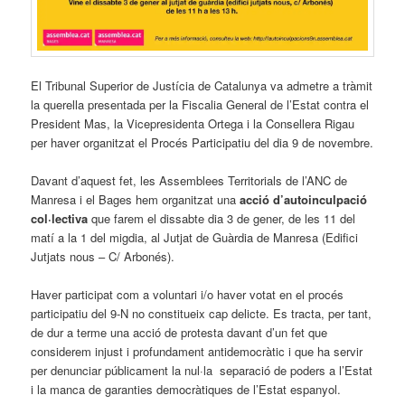
El Tribunal Superior de Justícia de Catalunya va admetre a tràmit
la querella presentada per la Fiscalia General de l’Estat contra el
President Mas, la Vicepresidenta Ortega i la Consellera Rigau
per haver organitzat el Procés Participatiu del dia 9 de novembre.
Davant d’aquest fet, les Assemblees Territorials de l’ANC de
Manresa i el Bages hem organitzat una
acció d’autoinculpació
col·lectiva
que farem el dissabte dia 3 de gener, de les 11 del
matí a la 1 del migdia, al Jutjat de Guàrdia de Manresa (Edifici
Jutjats nous – C/ Arbonés).
Haver participat com a voluntari i/o haver votat en el procés
participatiu del 9-N no constitueix cap delicte. Es tracta, per tant,
de dur a terme una acció de protesta davant d’un fet que
considerem injust i profundament antidemocràtic i que ha servir
per denunciar públicament la nul·la separació de poders a l’Estat
i la manca de garanties democràtiques de l’Estat espanyol.