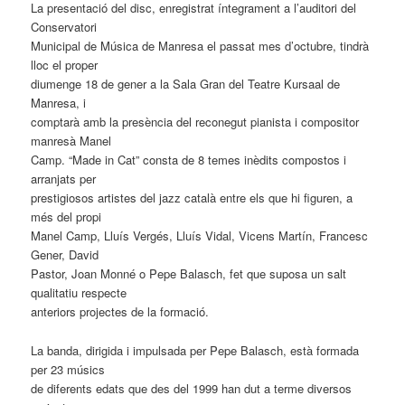
La presentació del disc, enregistrat íntegrament a l’auditori del
Conservatori
Municipal de Música de Manresa el passat mes d’octubre, tindrà
lloc el proper
diumenge 18 de gener a la Sala Gran del Teatre Kursaal de
Manresa, i
comptarà amb la presència del reconegut pianista i compositor
manresà Manel
Camp. “Made in Cat” consta de 8 temes inèdits compostos i
arranjats per
prestigiosos artistes del jazz català entre els que hi figuren, a
més del propi
Manel Camp, Lluís Vergés, Lluís Vidal, Vicens Martín, Francesc
Gener, David
Pastor, Joan Monné o Pepe Balasch, fet que suposa un salt
qualitatiu respecte
anteriors projectes de la formació.
La banda, dirigida i impulsada per Pepe Balasch, està formada
per 23 músics
de diferents edats que des del 1999 han dut a terme diversos