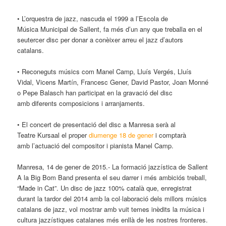
• L’orquestra de jazz, nascuda el 1999 a l’Escola de
Música Municipal de Sallent, fa més d’un any que treballa en el
seutercer disc per donar a conèixer arreu el jazz d’autors
catalans.
• Reconeguts músics com Manel Camp, Lluís Vergés, Lluís
Vidal, Vicens Martín, Francesc Gener, David Pastor, Joan Monné
o Pepe Balasch han participat en la gravació del disc
amb diferents composicions i arranjaments.
• El concert de presentació del disc a Manresa serà al
Teatre Kursaal el proper
diumenge 18 de gener
i comptarà
amb l’actuació del compositor i pianista Manel Camp.
Manresa, 14 de gener de 2015.- La formació jazzística de Sallent
A la Big Bom Band presenta el seu darrer i més ambiciós treball,
“Made in Cat”. Un disc de jazz 100% català que, enregistrat
durant la tardor del 2014 amb la col·laboració dels millors músics
catalans de jazz, vol mostrar amb vuit temes inèdits la música i
cultura jazzístiques catalanes més enllà de les nostres fronteres.