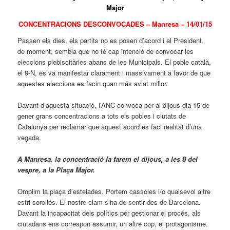
Major
CONCENTRACIONS DESCONVOCADES – Manresa – 14/01/15
Passen els dies, els partits no es posen d’acord i el President,
de moment, sembla que no té cap intenció de convocar les
eleccions plebiscitàries abans de les Municipals. El poble català,
el 9-N, es va manifestar clarament i massivament a favor de que
aquestes eleccions es facin quan més aviat millor.
Davant d’aquesta situació, l’ANC convoca per al dijous dia 15 de
gener grans concentracions a tots els pobles i ciutats de
Catalunya per reclamar que aquest acord es faci realitat d’una
vegada.
A Manresa, la concentració la farem el dijous, a les 8 del
vespre, a la Plaça Major.
Omplim la plaça d’estelades. Portem cassoles i/o qualsevol altre
estri sorollós. El nostre clam s’ha de sentir des de Barcelona.
Davant la incapacitat dels polítics per gestionar el procés, als
ciutadans ens correspon assumir, un altre cop, el protagonisme.