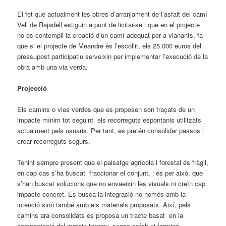
El fet que actualment les obres d’arranjament de l’asfalt del camí
Vell de Rajadell estiguin a punt de licitar-se i que en el projecte
no es contempli la creació d’un camí adequat per a vianants, fa
que si el projecte de Meandre és l’escollit, els 25.000 euros del
pressupost participatiu serveixin per implementar l’execució de la
obra amb una via verda.
Projecció
Els camins o vies verdes que es proposen son traçats de un
impacte mínim tot seguint els recorreguts espontanis utilitzats
actualment pels usuaris. Per tant, es pretén consolidar passos i
crear recorreguts segurs.
Tenint sempre present que el paisatge agrícola i forestal és fràgil,
en cap cas s’ha buscat fraccionar el conjunt, i és per això, que
s’han buscat solucions que no envaeixin les visuals ni creïn cap
impacte concret. Es busca la integració no només amb la
intenció sinó també amb els materials proposats. Així, pels
camins ara consolidats es proposa un tracte basat en la
compactació del mateix terreny, sense asfalt ni formigó.