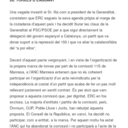
Una vegada investit el Sr. Illa com a president de la Generalitat,
constatem que ERC segueix la seva agenda pròpia al marge de
la ciutadania d’aquest país i ha decidit lliurar les claus de la
Generalitat al PSC/PSOE per a que sigui directament la
delegació del govern espanyol a Catalunya, un partit que va
donar suport a la repressió del 155 i que va atiar la catalanofòbia
del “a por ellos”.
Davant d’aquest pacte vergonyant, i en vista de l’organització de
la propera marxa de torxes per part de la comissió 11S de
Manresa, a l’ANC Manresa entenem que no és coherent
participar en l’organització d’un acte reivindicatiu per la
independència al costat d’un partit que acaba de fer un pas molt
rellevant justament en sentit contrari. És per això que vam
proposar a aquesta comissió que, per dignitat, ERC en fos
exclosa. La majoria d’entitats i partits de la comissió, però,
Òmnium, CUP, Poble Lliure i Junts, han rebutjat aquesta
proposta. El Consell de la República, en canvi, ha decidit no
participar, com a entitat, a la marxa. Per aquest motiu ha estat
l’ANC qui ha abandonat la comissió i no participarà a l’acte de la