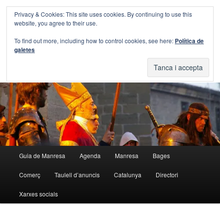
Aneu
Aneu
Privacy & Cookies: This site uses cookies. By continuing to use this
al
al
Cerca
website, you agree to their use.
contingut
contingut
principal
secundari
Blog Guia Manresa
To find out more, including how to control cookies, see here:
Política de
galetes
El blog de la Guia de Manresa
Menú
Guia de Manresa
Agenda
Manresa
Bages
principal
Comerç
Taulell d’anuncis
Catalunya
Directori
Xarxes socials