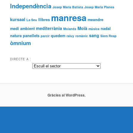
Independència
Josep Maria Batista
Josep Maria Planes
manresa
kursaal
llibres
meandre
La Seu
mediterrània
Moià
medi ambient
nadal
Moianés
música
sang
natura
panellets
quedem
parcir
raluy
romànic
Siem Reap
òmnium
DIRECTE A :
Gràcies al WordPress.