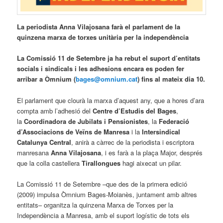
La periodista Anna Vilajosana farà el parlament de la
quinzena marxa de torxes unitària per la independència
La Comissió 11 de Setembre ja ha rebut el suport d’entitats
socials i sindicals i les adhesions encara es poden fer
arribar a Òmnium (
bages@omnium.cat
) fins al mateix dia 10.
El parlament que clourà la marxa d’aquest any, que a hores d’ara
compta amb l’adhesió del
Centre d’Estudis del Bages
,
la
Coordinadora de Jubilats i Pensionistes
, la
Federació
d’Associacions de Veïns de Manresa
i la
Intersindical
Catalunya Central
, anirà a càrrec de la periodista i escriptora
manresana
Anna Vilajosana
, i es farà a la plaça Major, després
que la colla castellera
Tirallongues
hagi aixecat un pilar.
La Comissió 11 de Setembre –que des de la primera edició
(2009) impulsa Òmnium Bages-Moianès, juntament amb altres
entitats– organitza la quinzena Marxa de Torxes per la
Independència a Manresa, amb el suport logístic de tots els