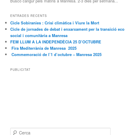
Busco cangur pels matins a Manresa. 2-3 dies per setmana...
ENTRADES RECENTS
Cicle Sobiranies : Crisi climàtica i Viure la Mort
Cicle de jornades de debat i enxarxament per la transició eco
social i comunitària a Manresa
FEM LLUM A LA INDEPENDÈCIA 25 D’OCTUBRE
Fira Mediterrània de Manresa 2025
Commemoració de l’1 d’octubre – Manresa 2025
PUBLICITAT
C