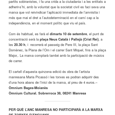
partits sobiranistes, i fa una crida a la ciutadania i a les entitats a
adherir-s’hi, amb la voluntat que la societat civil es faci seva una
marxa que vol reivindicar l’aplicació immediata de l’amnistia i
més que mai el dret a l’autodeterminació en el camí cap a la
independència, en el moment polític que viu el país.
Com és habitual, es farà el
dimarts 10 de setembre
, el punt de
concentració serà la
plaça Neus Català i Pallejà (Crist Rei)
, a
les
20.30 h
, i recorrerà el passeig de Pere III, la plaça Sant
Domènec, la Plana de l’Om i el carrer Sant Miquel, fins a la plaça
Major,. La marxa comptarà també amb la participació de músics
de carrer.
El cartell d’aquesta quinzena edició és obra de l’artista
manresana Maria Picassó i les torxes es podran adquirir des
d’una hora abans de l’inici de la marxa, al preu de 4 euros.–
Òmnium Bages-Moianès
Òmnium Cultural. Sobrerroca 38, 08241 Manresa
PER QUÈ L’ANC MANRESA NO PARTICIPARÀ A LA MARXA
DE TORXES D’ENGUANY