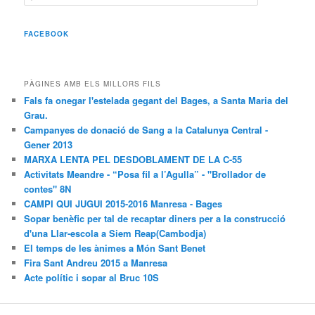
e
r
c
FACEBOOK
a
PÀGINES AMB ELS MILLORS FILS
Fals fa onegar l'estelada gegant del Bages, a Santa Maria del
Grau.
Campanyes de donació de Sang a la Catalunya Central -
Gener 2013
MARXA LENTA PEL DESDOBLAMENT DE LA C-55
Activitats Meandre - “Posa fil a l’Agulla” - "Brollador de
contes" 8N
CAMPI QUI JUGUI 2015-2016 Manresa - Bages
Sopar benèfic per tal de recaptar diners per a la construcció
d'una Llar-escola a Siem Reap(Cambodja)
El temps de les ànimes a Món Sant Benet
Fira Sant Andreu 2015 a Manresa
Acte polític i sopar al Bruc 10S