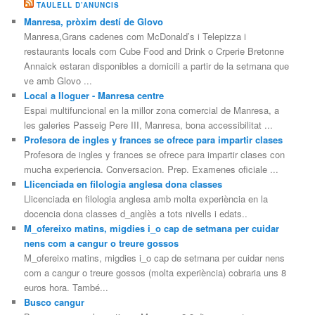
TAULELL D’ANUNCIS
Manresa, pròxim destí de Glovo
Manresa,Grans cadenes com McDonald’s i Telepizza i
restaurants locals com Cube Food and Drink o Crperie Bretonne
Annaick estaran disponibles a domicili a partir de la setmana que
ve amb Glovo ...
Local a lloguer - Manresa centre
Espai multifuncional en la millor zona comercial de Manresa, a
les galeries Passeig Pere III, Manresa, bona accessibilitat ...
Profesora de ingles y frances se ofrece para impartir clases
Profesora de ingles y frances se ofrece para impartir clases con
mucha experiencia. Conversacion. Prep. Examenes oficiale ...
Llicenciada en filologia anglesa dona classes
Llicenciada en filologia anglesa amb molta experiència en la
docencia dona classes d_anglès a tots nivells i edats..
M_ofereixo matins, migdies i_o cap de setmana per cuidar
nens com a cangur o treure gossos
M_ofereixo matins, migdies i_o cap de setmana per cuidar nens
com a cangur o treure gossos (molta experiència) cobraria uns 8
euros hora. També...
Busco cangur