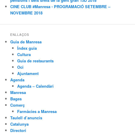
pensions i dels drets de la gent gran 15D 2018
CINE CLUB #Manresa - PROGRAMACIÓ SETEMBRE –
NOVEMBRE 2018
ENLLAÇOS
Guia de Manresa
Índex guia
Cultura
Guia de restaurants
Oci
Ajuntament
Agenda
Agenda – Calendàri
Manresa
Bages
Comerç
Farmàcies a Manresa
Taulell d’anuncis
Catalunya
Directori