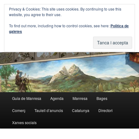
Aneu
Aneu
Privacy & Cookies: This site uses cookies. By continuing to use this
al
al
Cerca
website, you agree to their use.
contingut
contingut
principal
secundari
Blog Guia Manresa
To find out more, including how to control cookies, see here:
Política de
galetes
El blog de la Guia de Manresa
Menú
Guia de Manresa
Agenda
Manresa
Bages
principal
Comerç
Taulell d’anuncis
Catalunya
Directori
Xarxes socials