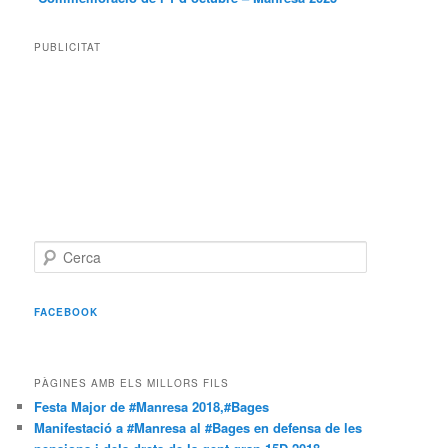
PUBLICITAT
C
e
r
c
FACEBOOK
a
PÀGINES AMB ELS MILLORS FILS
Festa Major de #Manresa 2018,#Bages
Manifestació a #Manresa al #Bages en defensa de les