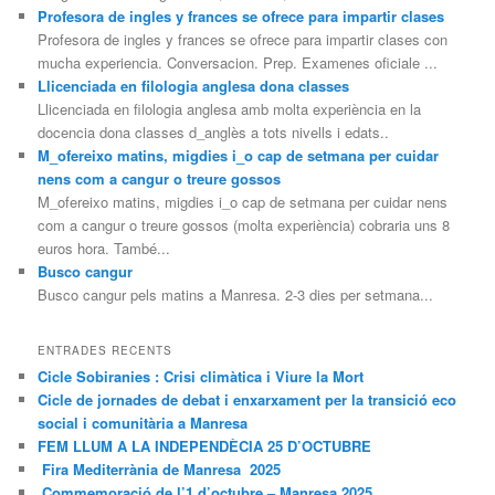
Profesora de ingles y frances se ofrece para impartir clases
Profesora de ingles y frances se ofrece para impartir clases con
mucha experiencia. Conversacion. Prep. Examenes oficiale ...
Llicenciada en filologia anglesa dona classes
Llicenciada en filologia anglesa amb molta experiència en la
docencia dona classes d_anglès a tots nivells i edats..
M_ofereixo matins, migdies i_o cap de setmana per cuidar
nens com a cangur o treure gossos
M_ofereixo matins, migdies i_o cap de setmana per cuidar nens
com a cangur o treure gossos (molta experiència) cobraria uns 8
euros hora. També...
Busco cangur
Busco cangur pels matins a Manresa. 2-3 dies per setmana...
ENTRADES RECENTS
Cicle Sobiranies : Crisi climàtica i Viure la Mort
Cicle de jornades de debat i enxarxament per la transició eco
social i comunitària a Manresa
FEM LLUM A LA INDEPENDÈCIA 25 D’OCTUBRE
Fira Mediterrània de Manresa 2025
Commemoració de l’1 d’octubre – Manresa 2025