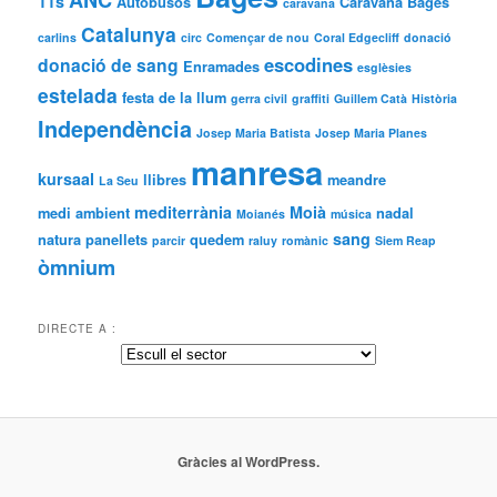
ANC
11s
Autobusos
Caravana Bages
caravana
Catalunya
carlins
circ
Començar de nou
Coral Edgecliff
donació
escodines
donació de sang
Enramades
esglèsies
estelada
festa de la llum
gerra civil
graffiti
Guillem Catà
Història
Independència
Josep Maria Batista
Josep Maria Planes
manresa
kursaal
llibres
meandre
La Seu
mediterrània
Moià
medi ambient
nadal
Moianés
música
sang
natura
panellets
quedem
parcir
raluy
romànic
Siem Reap
òmnium
DIRECTE A :
Gràcies al WordPress.