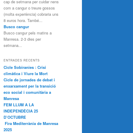
cap de setmana per cuidar nens
com a cangur o treure gossos
(molta experiència) cobraria uns
8 euros hora. També...
Busco cangur
Busco cangur pels matins a
Manresa. 2-3 dies per
setmana...
ENTRADES RECENTS
Cicle Sobiranies : Crisi
climàtica i Viure la Mort
Cicle de jornades de debat i
enxarxament per la transició
eco social i comunitària a
Manresa
FEM LLUM A LA
INDEPENDÈCIA 25
D’OCTUBRE
Fira Mediterrània de Manresa
2025