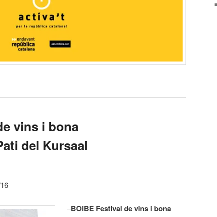
e vins i bona
ati del Kursaal
/16
–
BOiBE Festival de vins i bona