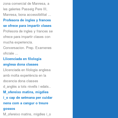
zona comercial de Manresa, a
les galeries Passeig Pere III,
Manresa, bona accessibilitat ...
Profesora de ingles y frances
se ofrece para impartir clases
Profesora de ingles y frances se
ofrece para impartir clases con
mucha experiencia.
Conversacion. Prep. Examenes
oficiale ...
Llicenciada en filologia
anglesa dona classes
Llicenciada en filologia anglesa
amb molta experiència en la
docencia dona classes
d_anglès a tots nivells i edats..
M_ofereixo matins, migdies
i_o cap de setmana per cuidar
nens com a cangur o treure
gossos
M_ofereixo matins, migdies i_o