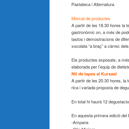
Pastateca i Alternatura.
Mercat de productes
A partir de les 18.30 hores la 
gastronòmic on, a més de poder
tastos i demostracions de dife
xocolata “a braç” a càrrec del
Els productes exposats, a més, 
elaborada per l’equip de dietist
Nit de tapes al Kursaal
A partir de les 20.30 hores, la
rica i variada proposta de deg
En total hi haurà 12 degustaci
En aquesta primera edició del 
-Ampans