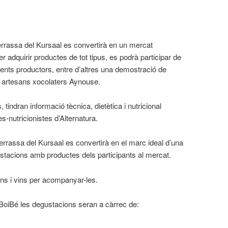
terrassa del Kursaal es convertirà en un mercat
 adquirir productes de tot tipus, es podrà participar de
rents productors, entre d’altres una demostració de
s artesans xocolaters Aynouse.
tindran informació tècnica, dietètica i nutricional
es-nutricionistes d’Alternatura.
 terrassa del Kursaal es convertirà en el marc ideal d’una
ustacions amb productes dels participants al mercat.
ons i vins per acompanyar-les.
BoiBé les degustacions seran a càrrec de: