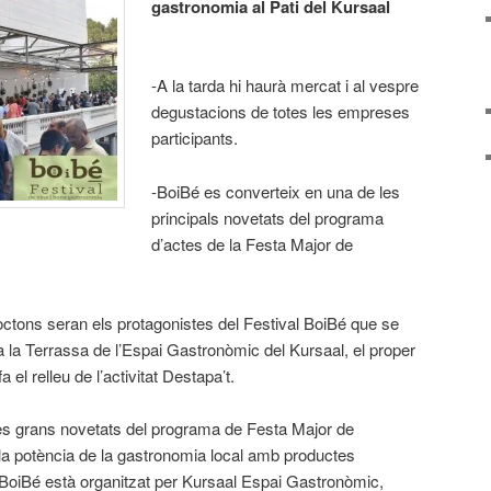
gastronomia al Pati del Kursaal
-A la tarda hi haurà mercat i al vespre
degustacions de totes les empreses
participants.
-BoiBé es converteix en una de les
principals novetats del programa
d’actes de la Festa Major de
òctons seran els protagonistes del Festival BoiBé que se
 la Terrassa de l’Espai Gastronòmic del Kursaal, el proper
 el relleu de l’activitat Destapa’t.
les grans novetats del programa de Festa Major de
la potència de la gastronomia local amb productes
val BoiBé està organitzat per Kursaal Espai Gastronòmic,