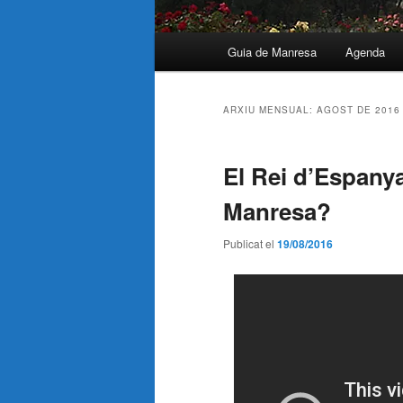
Menú
Guia de Manresa
Agenda
principal
ARXIU MENSUAL:
AGOST DE 2016
El Rei d’Espanya
Manresa?
Publicat el
19/08/2016