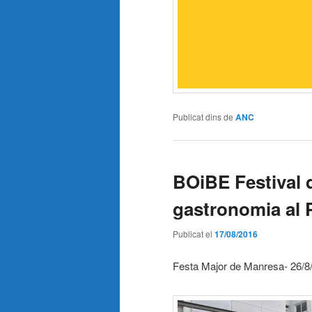
Publicat dins de
ANC
BOiBE Festival d
gastronomia al P
Publicat el
17/08/2016
Festa Major de Manresa- 26/8