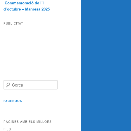
Commemoració de l’1
d’octubre – Manresa 2025
PUBLICITAT
C
e
r
c
FACEBOOK
a
PÀGINES AMB ELS MILLORS
FILS