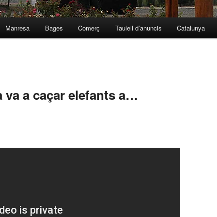
Manresa
Bages
Comerç
Taulell d’anuncis
Catalunya
 va a caçar elefants a…