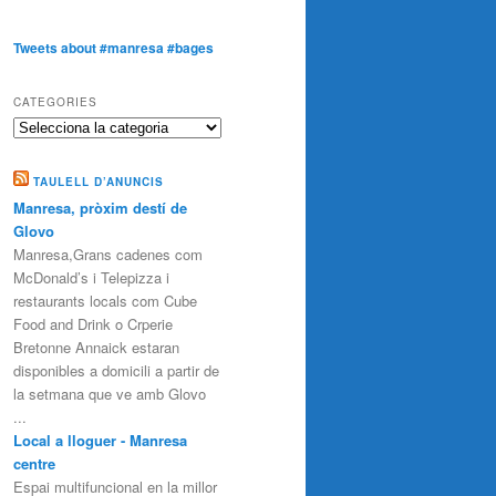
Tweets about #manresa #bages
CATEGORIES
Categories
TAULELL D’ANUNCIS
Manresa, pròxim destí de
Glovo
Manresa,Grans cadenes com
McDonald’s i Telepizza i
restaurants locals com Cube
Food and Drink o Crperie
Bretonne Annaick estaran
disponibles a domicili a partir de
la setmana que ve amb Glovo
...
Local a lloguer - Manresa
centre
Espai multifuncional en la millor