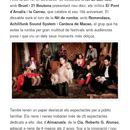
amb
Bruel
i
21 Boutons
presentant nou disc; els mítics
El Pont
d’Arcalís
i
la Carrau
, que celebra el seu 15è aniversari. El
dissabte serà el torn de la
Nit de rumba
, amb
Remendaos,
Achilifunk Sound System
i
Canteca de Macao,
el grup que ha
estès la rumba per gran multitud de festivals amb audiències
joves i que viu un dels seus moments més dolços.
També tenen un paper destacat els espectacles per a públic
familiar. Els nens i nenes trobaran més de 25 espectacles
dedicats a ells: des d’
Almazuela
, de la
Cia. Roberto G. Alonso
,
adreçat a nens de 6 mesos als 2 anys, fins a la innovació i nou