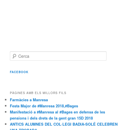
C
e
r
c
FACEBOOK
a
PÀGINES AMB ELS MILLORS FILS
Farmàcies a Manresa
Festa Major de #Manresa 2018,#Bages
Manifestació a #Manresa al #Bages en defensa de les
pensions i dels drets de la gent gran 15D 2018
ANTICS ALUMNES DEL COL·LEGI BADIA-SOLÉ CELEBREN