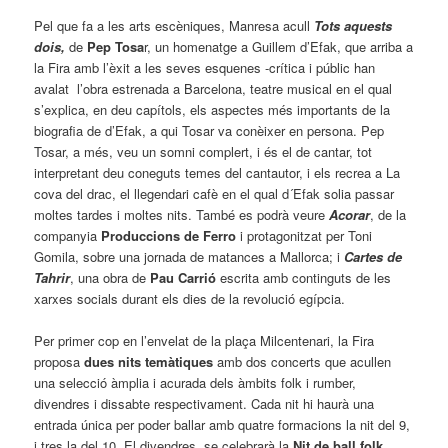
Pel que fa a les arts escèniques, Manresa acull
Tots aquests
dois,
de
Pep Tosa
r, un homenatge a Guillem d’Efak, que arriba a
la Fira amb l’èxit a les seves esquenes -crítica i públic han
avalat l’obra estrenada a Barcelona, teatre musical en el qual
s’explica, en deu capítols, els aspectes més importants de la
biografia de d’Efak, a qui Tosar va conèixer en persona. Pep
Tosar, a més, veu un somni complert, i és el de cantar, tot
interpretant deu coneguts temes del cantautor, i els recrea a La
cova del drac, el llegendari cafè en el qual d´Efak solia passar
moltes tardes i moltes nits. També es podrà veure
Acorar
, de la
companyia
Produccions de Ferro
i protagonitzat per Toni
Gomila, sobre una jornada de matances a Mallorca; i
Cartes de
Tahrir
, una obra de
Pau Carrió
escrita amb continguts de les
xarxes socials durant els dies de la revolució egípcia.
Per primer cop en l’envelat de la plaça Milcentenari, la Fira
proposa
dues nits temàtiques
amb dos concerts que acullen
una selecció àmplia i acurada dels àmbits folk i rumber,
divendres i dissabte respectivament. Cada nit hi haurà una
entrada única per poder ballar amb quatre formacions la nit del 9,
i tres la del 10. El divendres se celebrarà la
Nit de ball folk
,