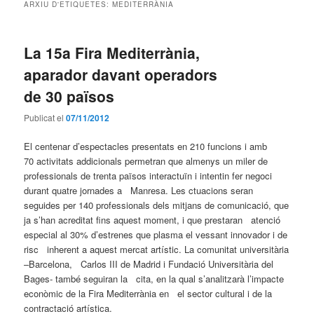
ARXIU D'ETIQUETES:
MEDITERRÀNIA
La 15a Fira Mediterrània,
aparador davant operadors
de 30 països
Publicat el
07/11/2012
El centenar d’espectacles presentats en 210 funcions i amb
70 activitats addicionals permetran que almenys un miler de
professionals de trenta països interactuïn i intentin fer negoci
durant quatre jornades a Manresa. Les ctuacions seran
seguides per 140 professionals dels mitjans de comunicació, que
ja s’han acreditat fins aquest moment, i que prestaran atenció
especial al 30% d’estrenes que plasma el vessant innovador i de
risc inherent a aquest mercat artístic. La comunitat universitària
–Barcelona, Carlos III de Madrid i Fundació Universitària del
Bages- també seguiran la cita, en la qual s’analitzarà l’impacte
econòmic de la Fira Mediterrània en el sector cultural i de la
contractació artística.