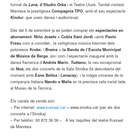
format de
Lava,
d’Studio Orka
i el Teatre Lliure. També visitarà
Manresa la prestigiosa
Compagnia TPO
, amb el seu espectacle
Kindur
, que uneix dansa i audiovisual.
Des del 5 de setembre ja es poden comprar els
espectacles en
abonament
:
Niño Josele + Cobla Sant Jordi –
amb
Paolo
Fresu
com a convidat-, la vertiginosa música klezmer dels
polonesos
Kroke
, i
Brams + la Banda de l’Escola Municipal
de Música de Berga
, així com l’espectacle inaugural amb la
dansa flamenca d’
Andrés Marín
,
Tuétano
,
la veu excepcional
de
Noa;
els dos concerts de la Sala Stroika (la descoberta del
moment amb
Esne Beltza
i
Lenacay
), i la màgia circense de la
companyia italiana
Nando e Maila
en la preciosa vela instal·lada
al Museu de la Tècnica.
Els canals de venda són:
– Per internet:
www.kursaal.cat
+
www.stroika.cat
(per als dos
concerts a l’Stroika)
– Per telèfon: 93 872 36 36 – A les taquilles del teatre Kursaal
de Manresa