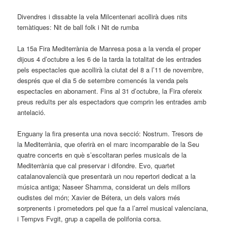
Divendres i dissabte la vela Milcentenari acollirà dues nits
temàtiques: Nit de ball folk i Nit de rumba
La 15a Fira Mediterrània de Manresa posa a la venda el proper
dijous 4 d’octubre a les 6 de la tarda la totalitat de les entrades
pels espectacles que acollirà la ciutat del 8 a l’11 de novembre,
després que el dia 5 de setembre comencés la venda pels
espectacles en abonament. Fins al 31 d’octubre, la Fira ofereix
preus reduïts per als espectadors que comprin les entrades amb
antelació.
Enguany la fira presenta una nova secció: Nostrum. Tresors de
la Mediterrània, que oferirà en el marc incomparable de la Seu
quatre concerts en què s’escoltaran perles musicals de la
Mediterrània que cal preservar i difondre. Evo, quartet
catalanovalencià que presentarà un nou repertori dedicat a la
música antiga; Naseer Shamma, considerat un dels millors
oudistes del món; Xavier de Bétera, un dels valors més
sorprenents i prometedors pel que fa a l’arrel musical valenciana,
i Tempvs Fvgit, grup a capella de polifonia corsa.