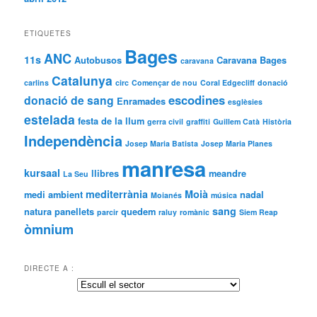
ETIQUETES
Bages
ANC
11s
Autobusos
Caravana Bages
caravana
Catalunya
carlins
circ
Començar de nou
Coral Edgecliff
donació
escodines
donació de sang
Enramades
esglèsies
estelada
festa de la llum
gerra civil
graffiti
Guillem Catà
Història
Independència
Josep Maria Batista
Josep Maria Planes
manresa
kursaal
llibres
meandre
La Seu
mediterrània
Moià
medi ambient
nadal
Moianés
música
sang
natura
panellets
quedem
parcir
raluy
romànic
Siem Reap
òmnium
DIRECTE A :