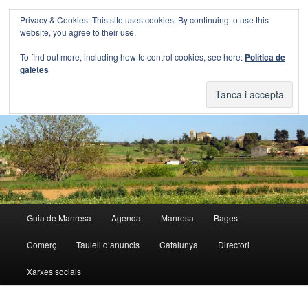
Aneu
Aneu
Privacy & Cookies: This site uses cookies. By continuing to use this
al
al
Cerca
website, you agree to their use.
contingut
contingut
principal
secundari
Blog Guia Manresa
To find out more, including how to control cookies, see here:
Política de
galetes
El blog de la Guia de Manresa
Menú
Guia de Manresa
Agenda
Manresa
Bages
principal
Comerç
Taulell d’anuncis
Catalunya
Directori
Xarxes socials