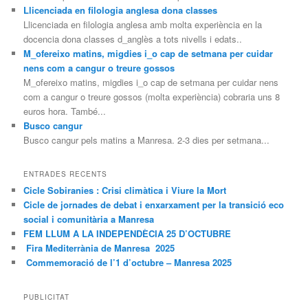
Llicenciada en filologia anglesa dona classes
Llicenciada en filologia anglesa amb molta experiència en la
docencia dona classes d_anglès a tots nivells i edats..
M_ofereixo matins, migdies i_o cap de setmana per cuidar
nens com a cangur o treure gossos
M_ofereixo matins, migdies i_o cap de setmana per cuidar nens
com a cangur o treure gossos (molta experiència) cobraria uns 8
euros hora. També...
Busco cangur
Busco cangur pels matins a Manresa. 2-3 dies per setmana...
ENTRADES RECENTS
Cicle Sobiranies : Crisi climàtica i Viure la Mort
Cicle de jornades de debat i enxarxament per la transició eco
social i comunitària a Manresa
FEM LLUM A LA INDEPENDÈCIA 25 D’OCTUBRE
Fira Mediterrània de Manresa 2025
Commemoració de l’1 d’octubre – Manresa 2025
PUBLICITAT