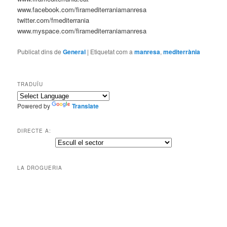
www.facebook.com/firamediterraniamanresa
twitter.com/fmediterrania
www.myspace.com/firamediterraniamanresa
Publicat dins de
General
|
Etiquetat com a
manresa
,
mediterrània
TRADUÏU
Powered by
Translate
DIRECTE A:
LA DROGUERIA