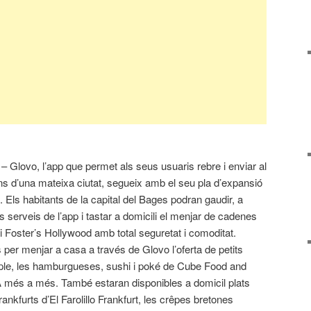
 – Glovo, l’app que permet als seus usuaris rebre i enviar al
s d’una mateixa ciutat, segueix amb el seu pla d’expansió
 Els habitants de la capital del Bages podran gaudir, a
ls serveis de l’app i tastar a domicili el menjar de cadenes
Foster’s Hollywood amb total seguretat i comoditat.
 per menjar a casa a través de Glovo l’oferta de petits
ple, les hamburgueses, sushi i poké de Cube Food and
’A més a més. També estaran disponibles a domicil plats
frankfurts d’El Farolillo Frankfurt, les crêpes bretones