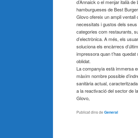
d’Annaick o el menjar italià de
hamburgueses de Best Burger
Glovo ofereix un ampli ventall d
necessitats i gustos dels seus 
categories com restaurants, su
d’electrònica. A més, els usuar
soluciona els encàrrecs d’últi
impressora quan t’has quedat s
oblidat.
La companyia està immersa en u
màxim nombre possible d’indret
sanitària actual, caracteritzad
a la reactivació del sector de
Glovo,
Publicat dins de
General