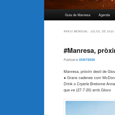
Menú
Guia de Manresa
Agenda
principal
ARXIU MENSUAL:
JULIOL DE 2020
#Manresa, pròxi
Publicat el
23/07/2020
Manresa, pròxim destí de Glo
● Grans cadenes com McDonald
Drink o Crperie Bretonne Annai
que ve (27-7-20) amb Glovo