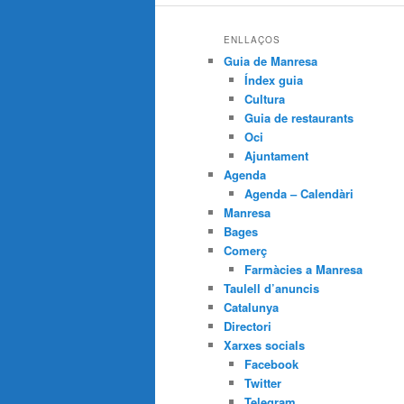
ENLLAÇOS
Guia de Manresa
Índex guia
Cultura
Guia de restaurants
Oci
Ajuntament
Agenda
Agenda – Calendàri
Manresa
Bages
Comerç
Farmàcies a Manresa
Taulell d’anuncis
Catalunya
Directori
Xarxes socials
Facebook
Twitter
Telegram