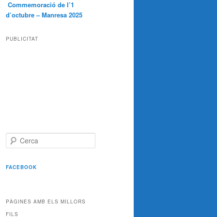
Commemoració de l’1
d’octubre – Manresa 2025
PUBLICITAT
C
e
r
c
FACEBOOK
a
PÀGINES AMB ELS MILLORS
FILS