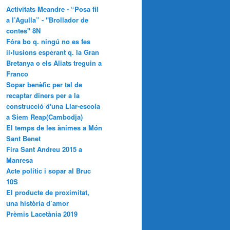
Activitats Meandre - “Posa fil
a l’Agulla” - "Brollador de
contes" 8N
Fóra bo q. ningú no es fes
il•lusions esperant q. la Gran
Bretanya o els Aliats treguin a
Franco
Sopar benèfic per tal de
recaptar diners per a la
construcció d'una Llar-escola
a Siem Reap(Cambodja)
El temps de les ànimes a Món
Sant Benet
Fira Sant Andreu 2015 a
Manresa
Acte polític i sopar al Bruc
10S
El producte de proximitat,
una història d’amor
Prèmis Lacetània 2019