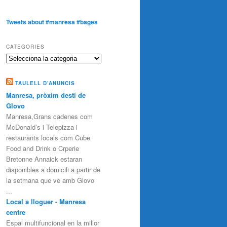
Tweets about #manresa #bages
CATEGORIES
Categories
TAULELL D’ANUNCIS
Manresa, pròxim destí de
Glovo
Manresa,Grans cadenes com
McDonald’s i Telepizza i
restaurants locals com Cube
Food and Drink o Crperie
Bretonne Annaick estaran
disponibles a domicili a partir de
la setmana que ve amb Glovo
...
Local a lloguer - Manresa
centre
Espai multifuncional en la millor