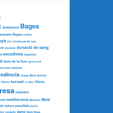
S
Bages
C
Autobusos
aravana Bages
carlins
nya
circ
Començar de nou
donació de sang
iff
donació
escodines
s
esglèsies
da
festa de la llum
gerra civil
lem Catà
Història
endència
Josep Maria Batista
kursaal
llibres
 Planes
La Seu
resa
meandre
mediterrània
Moià
ient
Moianés
al
natura
panellets
parcir
sang
aluy
romànic
Siem Reap