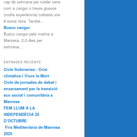
cap de setmana per cuidar nens
com a cangur o treure gossos
(molta experiència) cobraria uns
8 euros hora. També...
Busco cangur
Busco cangur pels matins a
Manresa. 2-3 dies per
setmana...
ENTRADES RECENTS
Cicle Sobiranies : Crisi
climàtica i Viure la Mort
Cicle de jornades de debat i
enxarxament per la transició
eco social i comunitària a
Manresa
FEM LLUM A LA
INDEPENDÈCIA 25
D’OCTUBRE
Fira Mediterrània de Manresa
2025