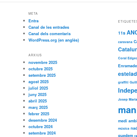
META
Entra
ETIQUETE
Canal de les entrades
AN
11s
Canal dels comentaris
WordPress.org (en anglès)
C
caravana
Catalu
ARXIUS
Coral Edgecl
novembre 2025
Enramade
octubre 2025
estela
setembre 2025
agost 2025
graffiti
Guil
juliol 2025
Indep
juny 2025
Josep Maria
abril 2025
man
març 2025
febrer 2025
desembre 2024
medi amb
octubre 2024
nad
música
setembre 2024
quedem
r