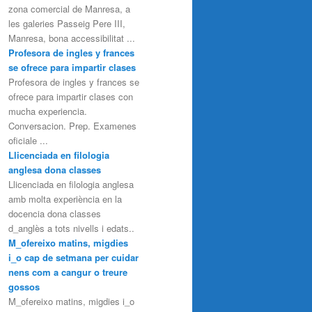
zona comercial de Manresa, a
les galeries Passeig Pere III,
Manresa, bona accessibilitat ...
Profesora de ingles y frances
se ofrece para impartir clases
Profesora de ingles y frances se
ofrece para impartir clases con
mucha experiencia.
Conversacion. Prep. Examenes
oficiale ...
Llicenciada en filologia
anglesa dona classes
Llicenciada en filologia anglesa
amb molta experiència en la
docencia dona classes
d_anglès a tots nivells i edats..
M_ofereixo matins, migdies
i_o cap de setmana per cuidar
nens com a cangur o treure
gossos
M_ofereixo matins, migdies i_o