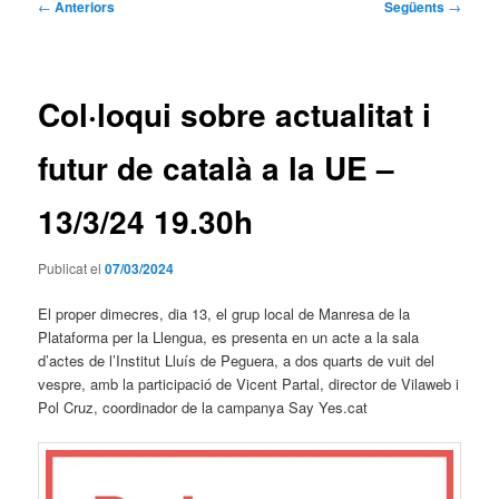
Navegació
←
Anteriors
Següents
→
per
les
entrades
Col·loqui sobre actualitat i
futur de català a la UE –
13/3/24 19.30h
Publicat el
07/03/2024
El proper dimecres, dia 13, el grup local de Manresa de la
Plataforma per la Llengua, es presenta en un acte a la sala
d’actes de l’Institut Lluís de Peguera, a dos quarts de vuit del
vespre, amb la participació de Vicent Partal, director de Vilaweb i
Pol Cruz, coordinador de la campanya Say Yes.cat