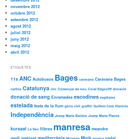
novembre 2012
octubre 2012
setembre 2012
agost 2012
juliol 2012
juny 2012
maig 2012
abril 2012
ETIQUETES
Bages
ANC
11s
Autobusos
Caravana Bages
caravana
Catalunya
carlins
circ
Començar de nou
Coral Edgecliff
donació
escodines
donació de sang
Enramades
esglèsies
estelada
festa de la llum
gerra civil
graffiti
Guillem Catà
Història
Independència
Josep Maria Batista
Josep Maria Planes
manresa
kursaal
llibres
meandre
La Seu
mediterrània
Moià
medi ambient
nadal
Moianés
música