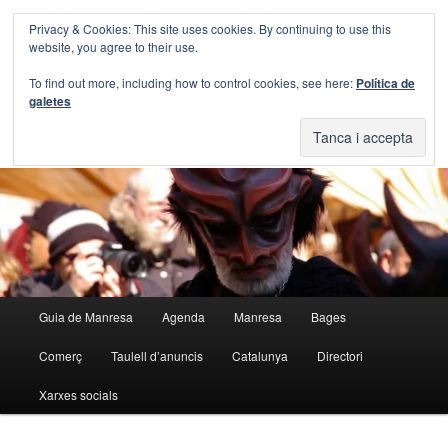
Aneu
Privacy & Cookies: This site uses cookies. By continuing to use this
al
Cerca
website, you agree to their use.
contingut
principal
Blog Guia Manresa
To find out more, including how to control cookies, see here:
Política de
galetes
El blog de la Guia de Manresa
Menú
Guia de Manresa
Agenda
Manresa
Bages
principal
Comerç
Taulell d’anuncis
Catalunya
Directori
Xarxes socials