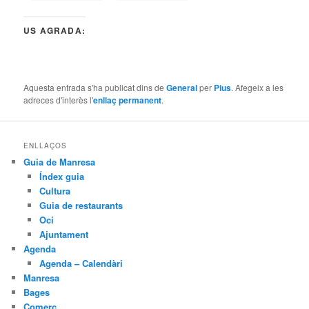
US AGRADA:
Aquesta entrada s'ha publicat dins de
General
per
Pius
. Afegeix a les
adreces d'interès l'
enllaç permanent
.
ENLLAÇOS
Guia de Manresa
Índex guia
Cultura
Guia de restaurants
Oci
Ajuntament
Agenda
Agenda – Calendàri
Manresa
Bages
Comerç