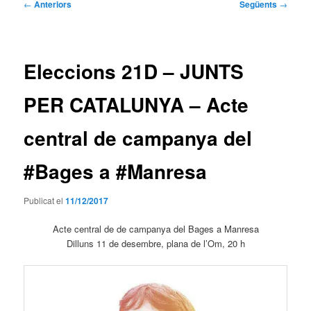
Navegació
←
Anteriors
Següents
→
per
les
entrades
Eleccions 21D – JUNTS
PER CATALUNYA – Acte
central de campanya del
#Bages a #Manresa
Publicat el
11/12/2017
Acte central de de campanya del Bages a Manresa
Dilluns 11 de desembre, plana de l’Om, 20 h