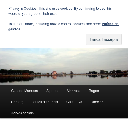
Aneu
Privacy & Cookies: This site uses cookies. By continuing to use this
al
Cerca
website, you agree to their use.
contingut
principal
Blog Guia Manresa
To find out more, including how to control cookies, see here:
Política de
galetes
El blog de la Guia de Manresa
Menú
Guia de Manresa
Agenda
Manresa
Bages
principal
Comerç
Taulell d’anuncis
Catalunya
Directori
Xarxes socials