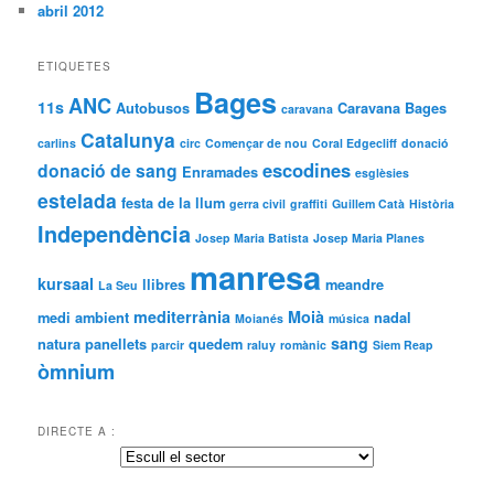
abril 2012
ETIQUETES
Bages
ANC
11s
Autobusos
Caravana Bages
caravana
Catalunya
carlins
circ
Començar de nou
Coral Edgecliff
donació
escodines
donació de sang
Enramades
esglèsies
estelada
festa de la llum
gerra civil
graffiti
Guillem Catà
Història
Independència
Josep Maria Batista
Josep Maria Planes
manresa
kursaal
llibres
meandre
La Seu
mediterrània
Moià
medi ambient
nadal
Moianés
música
sang
natura
panellets
quedem
parcir
raluy
romànic
Siem Reap
òmnium
DIRECTE A :