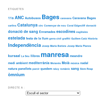
ETIQUETES
Bages
ANC
11s
Autobusos
Caravana Bages
caravana
Catalunya
carlins
circ
Començar de nou
Coral Edgecliff
donació
escodines
donació de sang
Enramades
esglèsies
estelada
festa de la llum
gerra civil
graffiti
Guillem Catà
Història
Independència
Josep Maria Batista
Josep Maria Planes
manresa
kursaal
llibres
meandre
La Seu
mediterrània
Moià
medi ambient
nadal
Moianés
música
sang
natura
panellets
quedem
parcir
raluy
romànic
Siem Reap
òmnium
DIRECTE A :