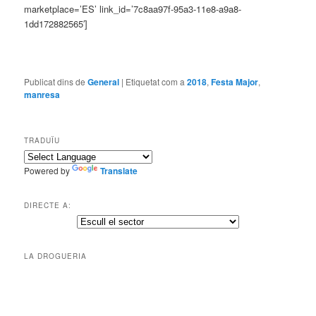
marketplace=’ES’ link_id=’7c8aa97f-95a3-11e8-a9a8-
1dd172882565′]
Publicat dins de
General
|
Etiquetat com a
2018
,
Festa Major
,
manresa
TRADUÏU
Powered by
Translate
DIRECTE A:
LA DROGUERIA