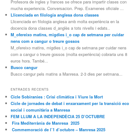
Profesora de ingles y frances se ofrece para impartir clases con
mucha experiencia. Conversacion. Prep. Examenes oficiale ...
Llicenciada en filologia anglesa dona classes
Llicenciada en filologia anglesa amb molta experiència en la
docencia dona classes d_anglès a tots nivells i edats..
M_ofereixo matins, migdies i_o cap de setmana per cuidar
nens com a cangur o treure gossos
M_ofereixo matins, migdies i_o cap de setmana per cuidar nens
com a cangur o treure gossos (molta experiència) cobraria uns 8
euros hora. També...
Busco cangur
Busco cangur pels matins a Manresa. 2-3 dies per setmana...
ENTRADES RECENTS
Cicle Sobiranies : Crisi climàtica i Viure la Mort
Cicle de jornades de debat i enxarxament per la transició eco
social i comunitària a Manresa
FEM LLUM A LA INDEPENDÈCIA 25 D’OCTUBRE
Fira Mediterrània de Manresa 2025
Commemoració de l’1 d’octubre – Manresa 2025