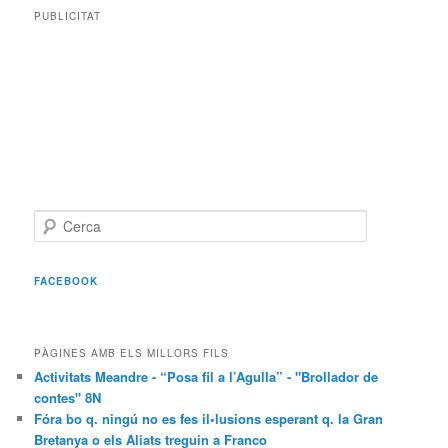
PUBLICITAT
C
e
r
c
FACEBOOK
a
PÀGINES AMB ELS MILLORS FILS
Activitats Meandre - “Posa fil a l’Agulla” - "Brollador de
contes" 8N
Fóra bo q. ningú no es fes il•lusions esperant q. la Gran
Bretanya o els Aliats treguin a Franco