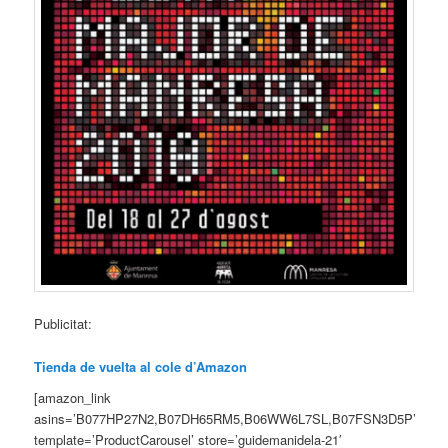
Publicitat:
Tienda de vuelta al cole d’Amazon
[amazon_link
asins=’B077HP27N2,B07DH65RM5,B06WW6L7SL,B07FSN3D5P’
template=’ProductCarousel’ store=’guidemanidela-21′