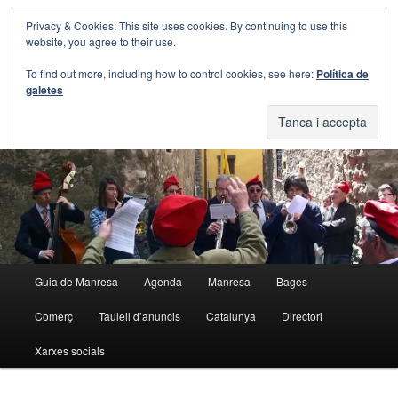
Aneu
Aneu
Privacy & Cookies: This site uses cookies. By continuing to use this
al
al
Cerca
website, you agree to their use.
contingut
contingut
principal
secundari
Blog Guia Manresa
To find out more, including how to control cookies, see here:
Política de
galetes
El blog de la Guia de Manresa
Menú
Guia de Manresa
Agenda
Manresa
Bages
principal
Comerç
Taulell d’anuncis
Catalunya
Directori
Xarxes socials