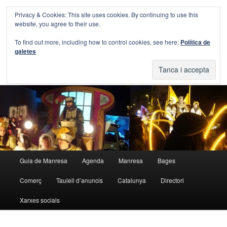
Aneu
Privacy & Cookies: This site uses cookies. By continuing to use this
al
Cerca
website, you agree to their use.
contingut
principal
Blog Guia Manresa
To find out more, including how to control cookies, see here:
Política de
galetes
El blog de la Guia de Manresa
Menú
Guia de Manresa
Agenda
Manresa
Bages
principal
Comerç
Taulell d’anuncis
Catalunya
Directori
Xarxes socials