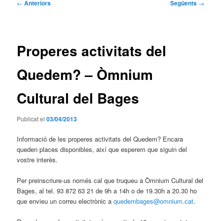
Navegació
←
Anteriors
Següents
→
per
les
entrades
Properes activitats del
Quedem? – Òmnium
Cultural del Bages
Publicat el
03/04/2013
Informació de les properes activitats del Quedem? Encara
queden places disponibles, així que esperem que siguin del
vostre interès.
Per preinscriure-us només cal que truqueu a Òmnium Cultural del
Bages, al tel. 93 872 63 21 de 9h a 14h o de 19.30h a 20.30 ho
que envieu un correu electrònic a
quedembages@omnium.cat
.