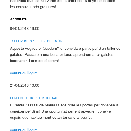
Recordeu que les activitats són a partir de 16 anys i que totes
les activitats són gratuïtes!
Activitats
04/04/2013 16:00
TALLER DE GALETES DEL MÓN
Aquesta vegada el Quedem? et convida a participar d’un taller de
galetes. Passarem una bona estona, aprendrem a fer galetes,
berenarem i ens coneixerem!
continueu llegint
21/04/2013 16:00
FEM UN TOUR PEL KURSAAL
El teatre Kursaal de Manresa ens obre les portes per donar-se a
conèixer per dins! Una oportunitat per entrar,veure i conèixer
espais que habitualment estan tancats al públic.
continueu llegint