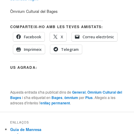
Òmnium Cultural del Bages
COMPARTEIX-HO AMB LES TEVES AMISTATS:
Facebook
X
Correu electrònic
Imprimeix
Telegram
US AGRADA:
Aquesta entrada s'ha publicat dins de
General
,
Òmnium Cultural del
Bages
i s'ha etiquetat en
Bages
,
òmnium
per
Pius
. Afegeix a les
adreces d'interès l'
enllaç permanent
.
ENLLAÇOS
Guia de Manresa